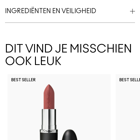
INGREDIËNTEN EN VEILIGHEID
DIT VIND JE MISSCHIEN
OOK LEUK
BEST SELLER
BEST SELL
Work Crush
I Deserve This
Posh Pit
Figgy
Kissing S
Gumm
Li