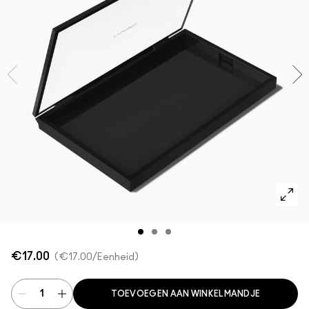
SHOP ALLES GEZICHT
Mini MAC
SHOP ALLE BORSTELS
SHOP ALLES OGEN
€17.00
€17.00
/Eenheid
TOEVOEGEN AAN WINKELMANDJE