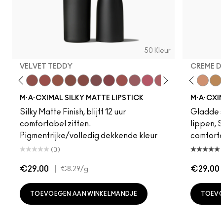
50 Kleur
VELVET TEDDY
CREME 
foto
·A·Cximal
eylove
Kinda Sexy
Café Mocha
Velvet Teddy
Mull It To The Max
Taupe
Warm Teddy
Whirl
Soar
Twig Twist
Sweet Deal
Mehr
Get The Hint?
Fleshpot
You Wouldn't Get I
Peachstock
Lipstick Snob
HodgePodge
Candy Yum
Stone
Captiv
Creme
Div
Cal
M·A·CXIMAL SILKY MATTE LIPSTICK
M·A·CXI
Silky Matte Finish, blijft 12 uur
Gladde s
comfortabel zitten.
lippen,
Pigmentrijke/volledig dekkende kleur
comfort
(0)
€29.00
|
€29.00
€8.29
/g
TOEVOEGEN AAN WINKELMANDJE
TOEV