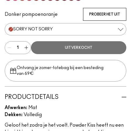
Make It Fashun!
Billion $ Smile
Sorry Not Sorry
M·A·C Smash
Devoted To Chili
Fashion Emergency
Ruby Boo
Fashion Sweetie
Make Love To The Camera
Marrakesh-Mere
Burning Love
Donker pompoenoranje
PROBEER HET UIT
SORRY NOT SORRY
UITVERKOCHT
Ontvang je zomer-totebag bij een besteding
van 69€
PRODUCTDETAILS
Afwerken:
Mat
Dekken:
Volledig
Geloof het zodra je het voelt. Powder Kiss heeft nu een