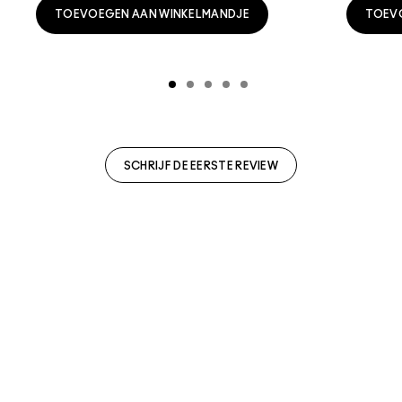
TOEVOEGEN AAN WINKELMANDJE
TOEV
SCHRIJF DE EERSTE REVIEW