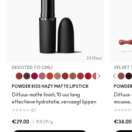
24 Kleur
DEVOTED TO CHILI
VELVET
Devoted To Chili
Turn To The Left
Twenty-Fun
Teddy 2.0
My Best Life
Off The Market
Dubonnet Buzz
Moving On Up
Brickthrough
Ruby New
Sultriness
Creamsicle
Ready To Ming
Mull It Over
Stay Curio
Date Nigh
A Littl
Velvet
On 
Pre
POWDER KISS HAZY MATTE LIPSTICK
POWDER 
Diffuus-matte finish, 10 uur lang
Diffuus-
effectieve hydratatie, vervaagt lippen
mousse, 
(0)
€29.00
|
€34.00
€8.29
/g