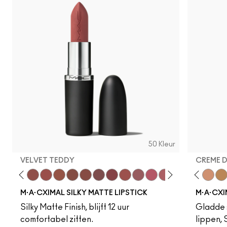
50 Kleur
VELVET TEDDY
CREME 
eddy
e M·A·Cximal
Honeylove
Kinda Sexy
Velvet Teddy
Mull It To The Max
Taupe
Warm Teddy
Whirl
Soar
Twig Twist
Sweet Deal
Mehr
Get The Hint?
Fleshpot
You Wouldn't Get I
Peachstock
Lipstick Snob
HodgePodge
Candy Yum
Stone
Captiv
Creme
Div
Cal
M·A·CXIMAL SILKY MATTE LIPSTICK
M·A·CXI
Silky Matte Finish, blijft 12 uur
Gladde s
comfortabel zitten.
lippen,