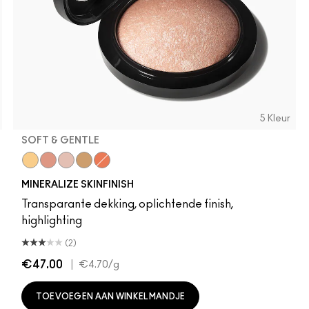
5 Kleur
SOFT & GENTLE
olden
Global Glow
Cheeky Bronze
Soft & Gentle
Lightscapade
Gold Deposit
MINERALIZE SKINFINISH
Transparante dekking, oplichtende finish,
highlighting
(2)
€47.00
|
€4.70
/g
TOEVOEGEN AAN WINKELMANDJE