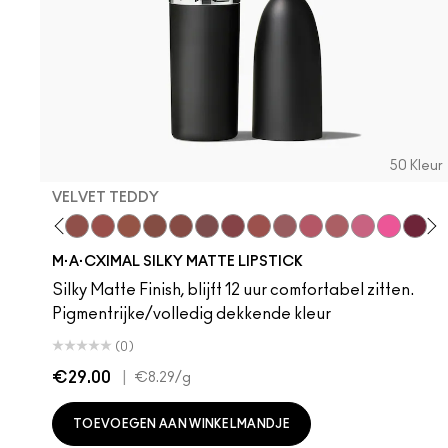
50 Kleur
VELVET TEDDY
 Teddy
are M·A·Cximal
Honeylove
Kinda Sexy
Velvet Teddy
Mull It To The Max
Taupe
Warm Teddy
Whirl
Soar
Twig Twist
Sweet Deal
Mehr
Get The Hint?
You Wouldn't Get
Lipstick Sno
Candy Yu
Fleshpo
Signat
Capti
Peac
Pig
Di
H
M·A·CXIMAL SILKY MATTE LIPSTICK
Silky Matte Finish, blijft 12 uur comfortabel zitten.
Pigmentrijke/volledig dekkende kleur
(0)
€29.00
|
€8.29
/g
TOEVOEGEN AAN WINKELMANDJE