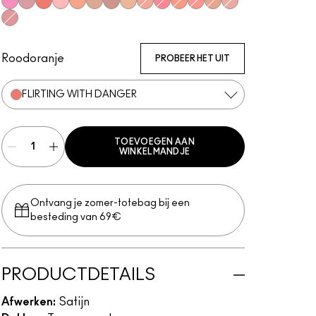
Bubbles, Please
Gentle
Flirting With Danger
Dainty
Naturally Flawless
Love Joy
Love Thing
Warm Soul
Sweet Enough
Happy-Go-Rosy
Like Me, Love Me
Hey, Coral, Hey...
Humour Me
New Romance
Petal Power
Roodoranje
PROBEER HET UIT
FLIRTING WITH DANGER
TOEVOEGEN AAN
WINKELMANDJE
Ontvang je zomer-totebag bij een
besteding van 69€
PRODUCTDETAILS
Afwerken:
Satijn