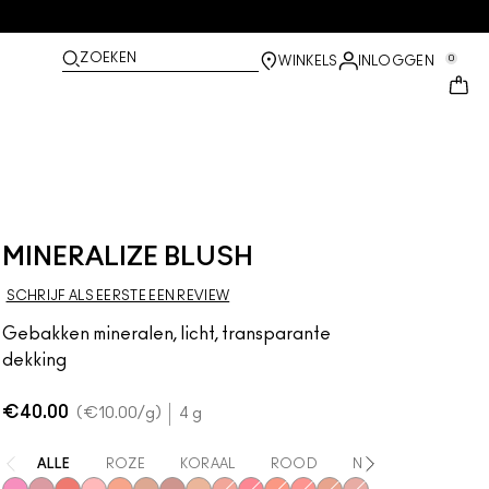
ZOEKEN
0
WINKELS
INLOGGEN
MINERALIZE BLUSH
SCHRIJF ALS EERSTE EEN REVIEW
Gebakken mineralen, licht, transparante
dekking
€40.00
€10.00
/g
4 g
ALLE
ROZE
KORAAL
ROOD
NEUTRAAL