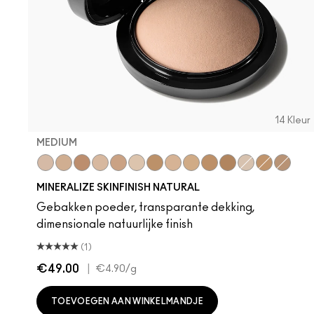
14 Kleur
MEDIUM
Medium
Medium Dark
Dark Deep
Medium Plus
Medium Deep
Light Plus
Give Me Sun!
Medium Golden
Medium Tan
Dark Tan
Deepest
Light
Dark
Dark G
MINERALIZE SKINFINISH NATURAL
Gebakken poeder, transparante dekking,
dimensionale natuurlijke finish
(1)
€49.00
|
€4.90
/g
TOEVOEGEN AAN WINKELMANDJE