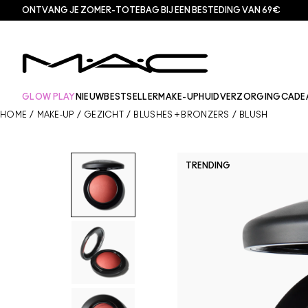
ONTVANG JE ZOMER-TOTEBAG BIJ EEN BESTEDING VAN 69€
GLOW PLAY
NIEUW
BESTSELLER
MAKE-UP
HUIDVERZORGING
CADE
HOME
/
MAKE-UP
/
GEZICHT
/
BLUSHES + BRONZERS
/
BLUSH
TRENDING