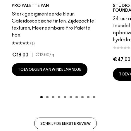
ilderness
-Tint
ndstone
Charcoal Brown
Uninterrupted
Soft Brown
Wedge
Cork
Embark
Satin Taupe
Espresso
Brun
Swiss Chocolate
Royal Rendezvous
Finjan
Haux
Cozy Grey
Print
Shale
NC5
Sce
NC
PRO PALETTE PAN
STUDIO 
FOUNDA
Sterk gepigmenteerde kleur,
24-uur 
Caleidoscopische tinten, Zijdezachte
foundati
texturen, Meeneembare Pro Palette
opbouwb
Pan
hydratat
(1)
€18.00
|
€12.00
/g
€47.00
TOEVOEGEN AAN WINKELMANDJE
TOEV
SCHRIJF DE EERSTE REVIEW