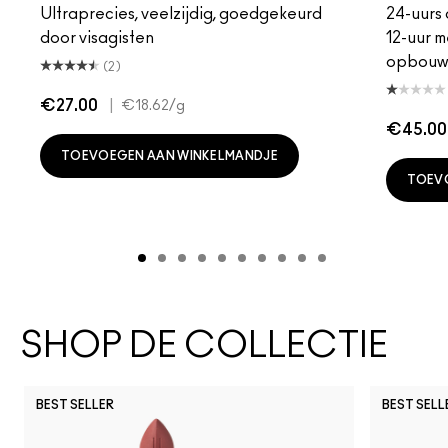
Ultraprecies, veelzijdig, goedgekeurd
24-uurs 
door visagisten
12-uur m
opbouw
(2)
€27.00
|
€18.62
/g
€45.00
TOEVOEGEN AAN WINKELMANDJE
TOEV
SHOP DE COLLECTIE
BEST SELLER
BEST SELL