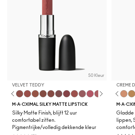
50 Kleur
VELVET TEDDY
CREME 
eddy
e M·A·Cximal
Honeylove
Kinda Sexy
Velvet Teddy
Mull It To The Max
Taupe
Warm Teddy
Whirl
Soar
Twig Twist
Sweet Deal
Mehr
Get The Hint?
Fleshpot
You Wouldn't Get I
Peachstock
Lipstick Snob
HodgePodge
Candy Yum
Stone
Captiv
Creme
Div
Cal
M·A·CXIMAL SILKY MATTE LIPSTICK
M·A·CXI
Silky Matte Finish, blijft 12 uur
Gladde s
comfortabel zitten.
lippen,
Pigmentrijke/volledig dekkende kleur
comfort