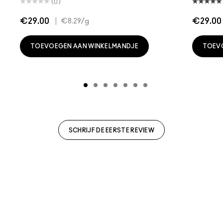
(0)
€29.00
|
€29.00
€8.29
/g
TOEVOEGEN AAN WINKELMANDJE
TOEV
SCHRIJF DE EERSTE REVIEW