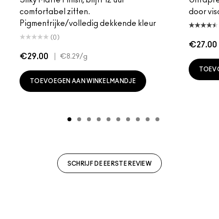
comfortabel zitten.
door vis
Pigmentrijke/volledig dekkende kleur
(0)
€27.00
€29.00
|
€8.29
/g
TOEV
TOEVOEGEN AAN WINKELMANDJE
SCHRIJF DE EERSTE REVIEW