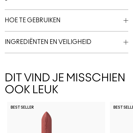
HOE TE GEBRUIKEN
INGREDIËNTEN EN VEILIGHEID
DIT VIND JE MISSCHIEN
OOK LEUK
BEST SELLER
BEST SELL
PDA
Can't Dull My Shine
Lil Squirt
Figgy
Uncensored
Sunny Vanilla
Cockney
Lady Bug
Hug Me
It's Yours
Syrup
Party 
Si