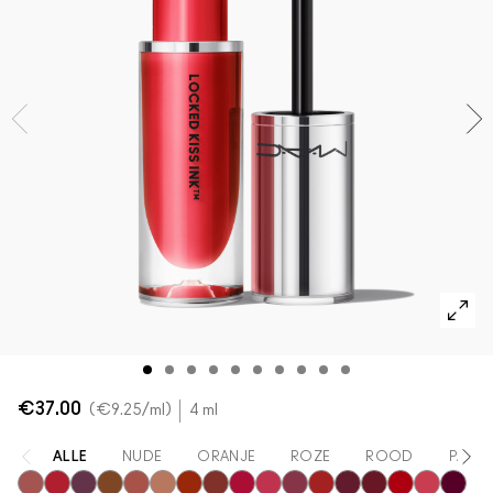
SHOP ALLES GEZICHT
Mini MAC
SHOP ALLE BORSTELS
SHOP ALLES OGEN
€37.00
€9.25
/ml
4 ml
ALLE
NUDE
ORANJE
ROZE
ROOD
PAAR