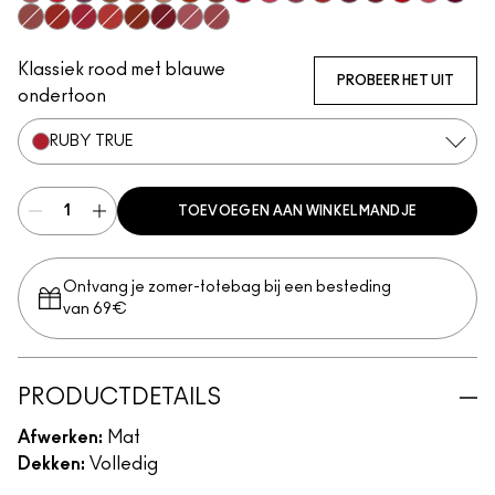
Mischief
Ruby True
Opulence
Posh
Meticulous
Teaser
Brazen
Emphatic
Gossip
Hyperbole
Decadence
Doyenne
Vixen
Carnivore
Gutsy
Gracious
Fruitfu
Bodacious
Vicious
Most Curious
Extra Chili
Sophistry
Poncy
Upgraded
Mull It Over & Over
Klassiek rood met blauwe
PROBEER HET UIT
ondertoon
RUBY TRUE
TOEVOEGEN AAN WINKELMANDJE
Ontvang je zomer-totebag bij een besteding
van 69€
PRODUCTDETAILS
Afwerken:
Mat
Dekken:
Volledig