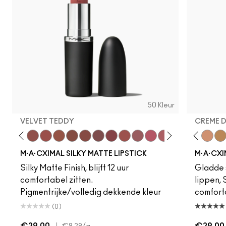
50 Kleur
VELVET TEDDY
CREME 
foto
·A·Cximal
eylove
Kinda Sexy
Café Mocha
Velvet Teddy
Mull It To The Max
Taupe
Warm Teddy
Whirl
Soar
Twig Twist
Sweet Deal
Mehr
Get The Hint?
Fleshpot
You Wouldn't Get I
Peachstock
Lipstick Snob
HodgePodge
Candy Yum
Stone
Captiv
Creme
Div
Cal
M·A·CXIMAL SILKY MATTE LIPSTICK
M·A·CXI
Silky Matte Finish, blijft 12 uur
Gladde s
comfortabel zitten.
lippen,
Pigmentrijke/volledig dekkende kleur
comfort
(0)