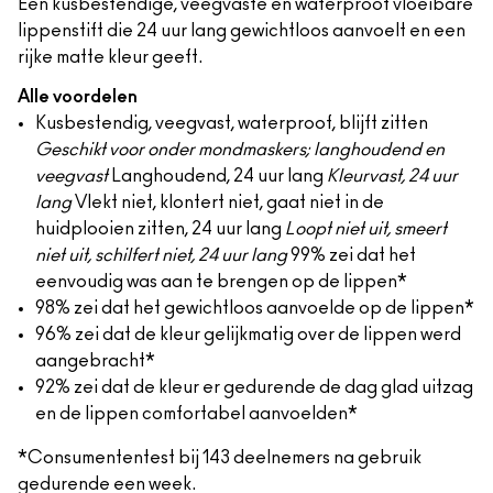
Een kusbestendige, veegvaste en waterproof vloeibare
lippenstift die 24 uur lang gewichtloos aanvoelt en een
rijke matte kleur geeft.
Alle voordelen
Kusbestendig, veegvast, waterproof, blijft zitten
Geschikt voor onder mondmaskers; langhoudend en
veegvast
Langhoudend, 24 uur lang
Kleurvast, 24 uur
lang
Vlekt niet, klontert niet, gaat niet in de
huidplooien zitten, 24 uur lang
Loopt niet uit, smeert
niet uit, schilfert niet, 24 uur lang
99% zei dat het
eenvoudig was aan te brengen op de lippen*
98% zei dat het gewichtloos aanvoelde op de lippen*
96% zei dat de kleur gelijkmatig over de lippen werd
aangebracht*
92% zei dat de kleur er gedurende de dag glad uitzag
en de lippen comfortabel aanvoelden*
*Consumententest bij 143 deelnemers na gebruik
gedurende een week.