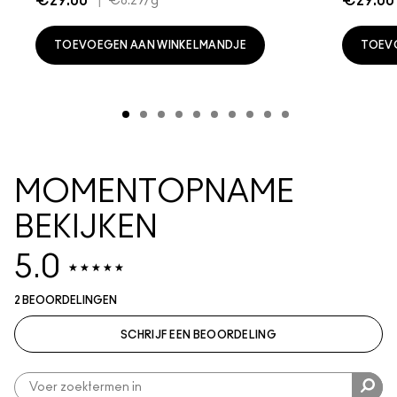
€29.00
|
€29.00
€8.29
/g
TOEVOEGEN AAN WINKELMANDJE
TOEV
MOMENTOPNAME
BEKIJKEN
5.0
2 BEOORDELINGEN
SCHRIJF EEN BEOORDELING