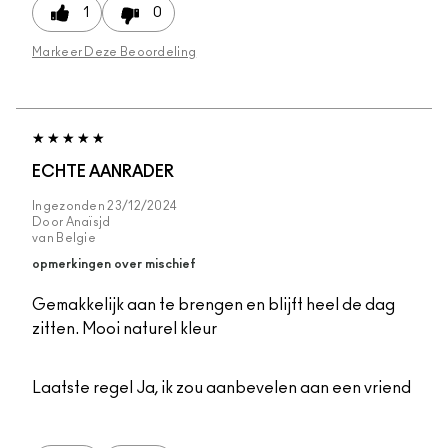
1
0
Markeer Deze Beoordeling
ECHTE AANRADER
Ingezonden
23/12/2024
Door
Anaïsjd
van
Belgie
opmerkingen over mischief
Gemakkelijk aan te brengen en blijft heel de dag
zitten. Mooi naturel kleur
Laatste regel
Ja, ik zou aanbevelen aan een vriend