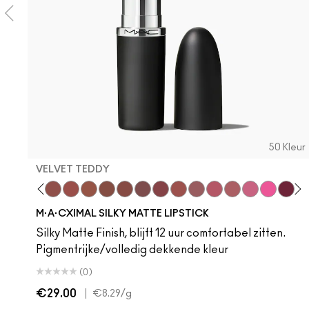
50 Kleur
VELVET TEDDY
 Teddy
are M·A·Cximal
Honeylove
Kinda Sexy
Velvet Teddy
Mull It To The Max
Taupe
Warm Teddy
Whirl
Soar
Twig Twist
Sweet Deal
Mehr
Get The Hint?
You Wouldn't Get
Lipstick Sno
Candy Yu
Fleshpo
Capti
Peac
Di
H
M·A·CXIMAL SILKY MATTE LIPSTICK
Silky Matte Finish, blijft 12 uur comfortabel zitten.
Pigmentrijke/volledig dekkende kleur
(0)
€29.00
|
€8.29
/g