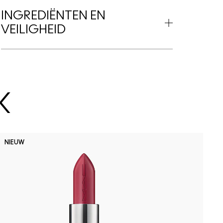
INGREDIËNTEN EN
VEILIGHEID
K
D
NIEUW
B
P
D
h