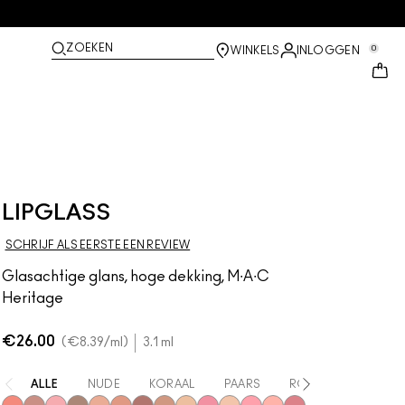
ZOEKEN
0
WINKELS
INLOGGEN
LIPGLASS
SCHRIJF ALS EERSTE EEN REVIEW
Glasachtige glans, hoge dekking, M∙A∙C
Heritage
€26.00
€8.39
/ml
3.1 ml
ALLE
NUDE
KORAAL
PAARS
ROZE
ROOD