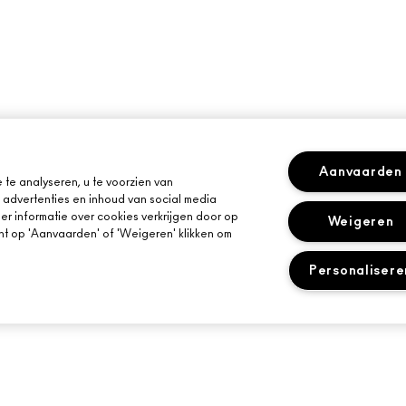
Aanvaarden
te analyseren, u te voorzien van
advertenties en inhoud van social media
r informatie over cookies verkrijgen door op
Weigeren
kunt op 'Aanvaarden' of 'Weigeren' klikken om
Personalisere
HULP NODIG?
JE MAC-WINKEL