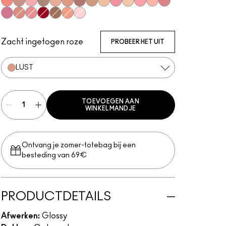
Prrr
Spite
Dreamy
Explicit
Beaux
Lust
Bittersweet Me
Oh Baby
Very Go Lightly
Nymphette
C-Thru
Cultured
Please Me
All Things Magical
Love Child
Spice
Candy Box
Ruby Woo
Dangerous Curves
Love Nectar
Oyster Girl
Zacht ingetogen roze
PROBEER HET UIT
LUST
TOEVOEGEN AAN
WINKELMANDJE
Ontvang je zomer-totebag bij een
besteding van 69€
PRODUCTDETAILS
Afwerken:
Glossy