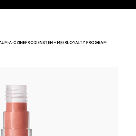
AU
M·A·CZINE
PRO
DIENSTEN + MEER
LOYALTY PROGRAM