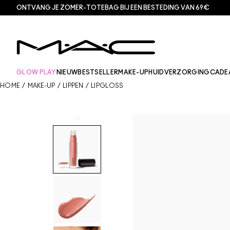
ONTVANG JE ZOMER-TOTEBAG BIJ EEN BESTEDING VAN 69€
GLOW PLAY
NIEUW
BESTSELLER
MAKE-UP
HUIDVERZORGING
CADE
HOME
/
MAKE-UP
/
LIPPEN
/
LIPGLOSS