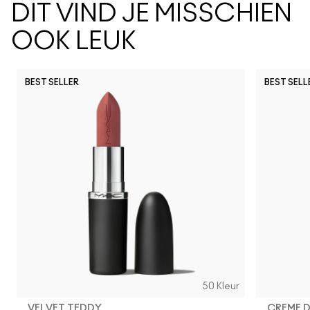
DIT VIND JE MISSCHIEN
OOK LEUK
BEST SELLER
BEST SELL
Frienda
Pigment Of Your
I Deserve Th
Sunny Van
Hous
Li
50 Kleur
VELVET TEDDY
CREME 