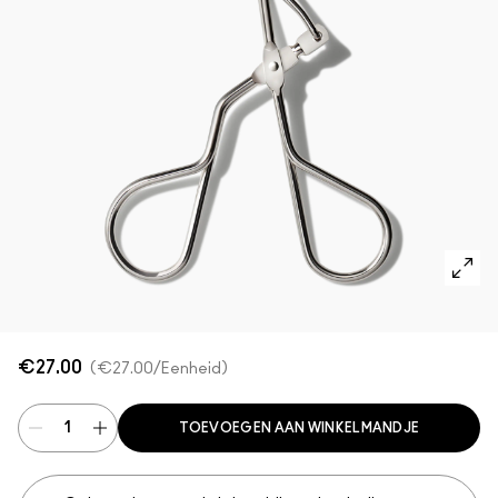
SHOP ALLES GEZICHT
Mini MAC
SHOP ALLE BORSTELS
SHOP ALLES OGEN
€27.00
€27.00
/Eenheid
TOEVOEGEN AAN WINKELMANDJE