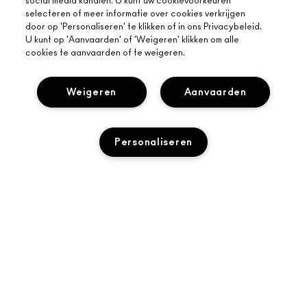
social media kanalen. U kunt uw cookievoorkeuren
selecteren of meer informatie over cookies verkrijgen
door op 'Personaliseren' te klikken of in ons Privacybeleid.
U kunt op 'Aanvaarden' of 'Weigeren' klikken om alle
cookies te aanvaarden of te weigeren.
Weigeren
Aanvaarden
Personaliseren
OVER MAC
ONS VERHAAL
ONLINE SHOPPEN
ARTISTIEK
TOEVOEGEN AAN WINKELMANDJE
MIJN ACCOUNT
MAC VIVA GLAM
HULP NODIG?
M·A·C LOVER BELOONT LOYALITEITSPROGRAMMA
BEWUSTE SCHOONHEID
VOLG MIJN BESTELLING
AANMELDEN VOOR E-MAILS
CARRIÈREMOGELIJKHEDEN
JE MAC-WINKEL
NEEM CONTACT OP MET DE FABRIKANT
PROMOTIES
MAC PRO-LIDMAATSCHAP
EEN WINKEL ZOEKEN
VEELGESTELDE VRAGEN
DIERPROEVEN