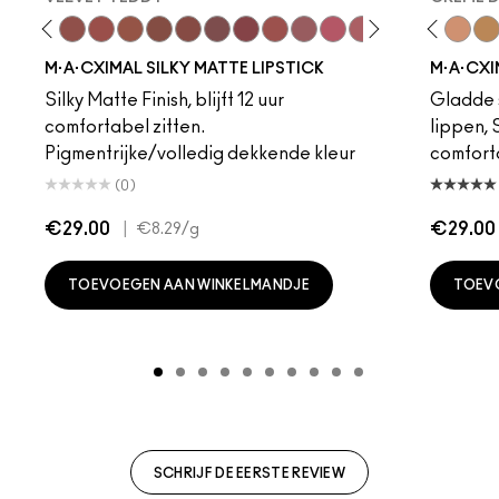
eddy
e M·A·Cximal
Honeylove
Kinda Sexy
Velvet Teddy
Mull It To The Max
Taupe
Warm Teddy
Whirl
Soar
Twig Twist
Sweet Deal
Mehr
Get The Hint?
Fleshpot
You Wouldn't Get I
Peachstock
Lipstick Snob
HodgePodge
Candy Yum
Stone
Captiv
Creme
Div
Cal
M·A·CXIMAL SILKY MATTE LIPSTICK
M·A·CXI
Silky Matte Finish, blijft 12 uur
Gladde s
comfortabel zitten.
lippen,
Pigmentrijke/volledig dekkende kleur
comfort
(0)
€29.00
|
€29.00
€8.29
/g
TOEVOEGEN AAN WINKELMANDJE
TOEV
SCHRIJF DE EERSTE REVIEW