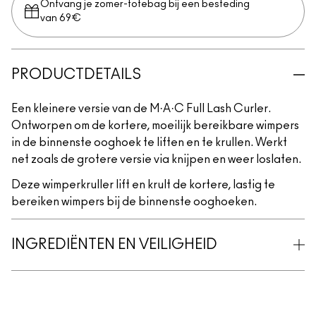
Ontvang je zomer-totebag bij een besteding
van 69€
PRODUCTDETAILS
Een kleinere versie van de M·A·C Full Lash Curler.
Ontworpen om de kortere, moeilijk bereikbare wimpers
in de binnenste ooghoek te liften en te krullen. Werkt
net zoals de grotere versie via knijpen en weer loslaten.
Deze wimperkruller lift en krult de kortere, lastig te
bereiken wimpers bij de binnenste ooghoeken.
INGREDIËNTEN EN VEILIGHEID