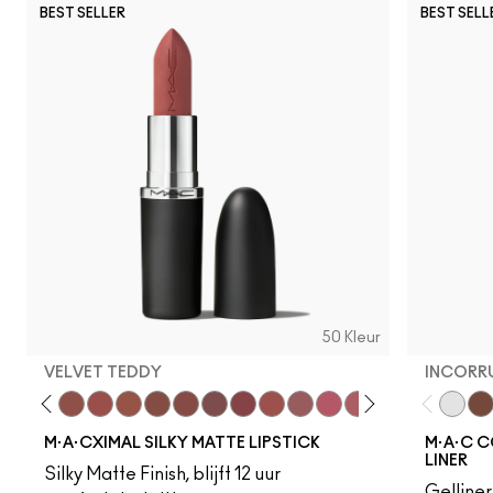
BEST SELLER
BEST SELL
50 Kleur
VELVET TEDDY
INCORR
eddy
e M·A·Cximal
Honeylove
Kinda Sexy
Velvet Teddy
Mull It To The Max
Taupe
Warm Teddy
Whirl
Soar
Twig Twist
Sweet Deal
Mehr
Get The Hint?
You Wouldn't Get I
Lipstick Snob
Candy Yum
Captiv
Incorr
Div
Ski
M·A·CXIMAL SILKY MATTE LIPSTICK
M·A·C C
LINER
Silky Matte Finish, blijft 12 uur
Gelline