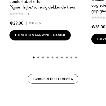
comfortabel zitten.
oogleden
Pigmentrijke/volledig dekkende kleur
gepigm
(0)
€29.00
|
€8.29
/g
€28.00
TOEVOEGEN AAN WINKELMANDJE
TOEV
SCHRIJF DE EERSTE REVIEW