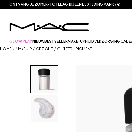
ONTVANG JE ZOMER-TOTEBAG BIJ EEN BESTEDING VAN 69€
GLOW PLAY
NIEUW
BESTSELLER
MAKE-UP
HUIDVERZORGING
CADE
HOME
/
MAKE-UP
/
GEZICHT
/
GLITTER + PIGMENT