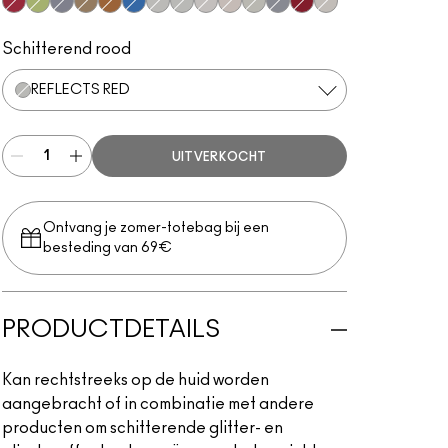
Ruby
Chunky Lime
Silver Hologram
Gold
Reflects Bronze
Reflects Turquatic
Reflects Gold
Reflects Red
Reflects Blue
Reflects Transparent Teal
Reflects Transparent Pink
Silver
Red
Reflects Pearl
Schitterend rood
REFLECTS RED
UITVERKOCHT
Ontvang je zomer-totebag bij een
besteding van 69€
PRODUCTDETAILS
Kan rechtstreeks op de huid worden
aangebracht of in combinatie met andere
producten om schitterende glitter- en