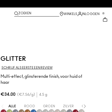
ZOEKEN
0
WINKELS
INLOGGEN
GLITTER
SCHRIJF ALS EERSTE EEN REVIEW
Multi-effect, glinsterende finish, voor huid of
haar
€34.00
€7.56
/g
4.5 g
ALLE
ROOD
GROEN
ZILVER
GOUD
BRON