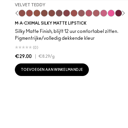
VELVET TEDDY
 Teddy
are M·A·Cximal
Honeylove
Kinda Sexy
Velvet Teddy
Mull It To The Max
Taupe
Warm Teddy
Whirl
Soar
Twig Twist
Sweet Deal
Mehr
Get The Hint?
You Wouldn't Get
Lipstick Sno
Candy Yu
Fleshpo
Capti
Peac
Di
H
M·A·CXIMAL SILKY MATTE LIPSTICK
Silky Matte Finish, blijft 12 uur comfortabel zitten.
Pigmentrijke/volledig dekkende kleur
(0)
€29.00
|
€8.29
/g
TOEVOEGEN AAN WINKELMANDJE