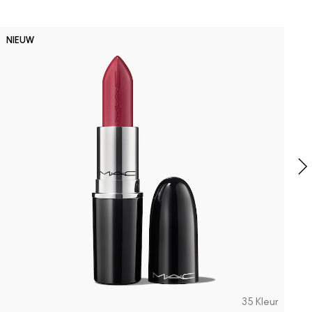
D
NIEUW
B
P
D
h
35 Kleur