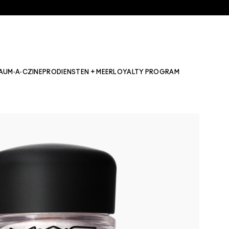
AU
M·A·CZINE
PRO
DIENSTEN + MEER
LOYALTY PROGRAM