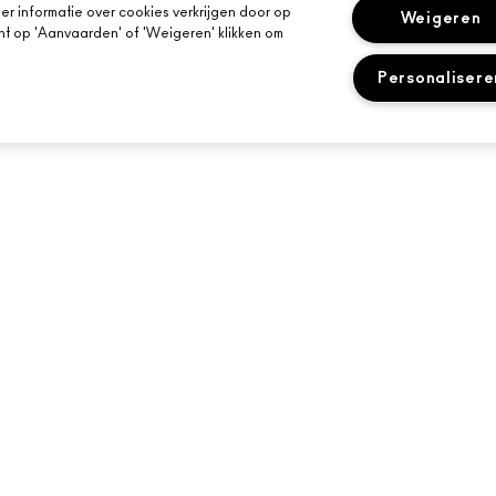
r informatie over cookies verkrijgen door op
Weigeren
kunt op 'Aanvaarden' of 'Weigeren' klikken om
Personalisere
HULP NODIG?
JE MAC-WINKEL
VOLG MIJN BESTELLING
EEN WINKEL ZOE
OONT
NEEM CONTACT OP MET DE
MAKE-UP SERVIC
RAMMA
FABRIKANT
BOEK EEN MAKE-
E-MAILS
VEELGESTELDE VRAGEN
RETOUREN EN RUILEN
LEVERING
MIJN ACCOUNT
CHAT WITH US
M·A·C LOVER FAQ
NEEM CONTACT MET ONS OP