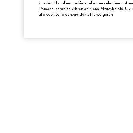
kanalen. U kunt uw cookievoorkeuren selecteren of mee
'Personaliseren' te klikken of in ons Privacybeleid. U 
alle cookies te aanvaarden of te weigeren.
OVER MAC
ONLINE SHOPPEN
ONS VERHAAL
MIJN ACCOUNT
ARTISTIEK
M·A·C LOVER BEL
LOYALITEITSPROG
MAC VIVA GLAM
AANMELDEN VOOR 
BEWUSTE SCHOONHEID
PROMOTIES
CARRIÈREMOGELIJKHEDEN
MAC PRO-LIDMAATSCHAP
DIERPROEVEN