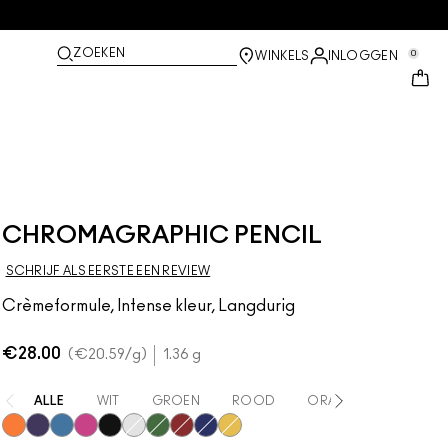
ZOEKEN
0
WINKELS
INLOGGEN
CHROMAGRAPHIC PENCIL
SCHRIJF ALS EERSTE EEN REVIEW
Crèmeformule, Intense kleur, Langdurig
€28.00
€20.59
/g
1.36 g
ALLE
WIT
GROEN
ROOD
ORANJE
BLAUW