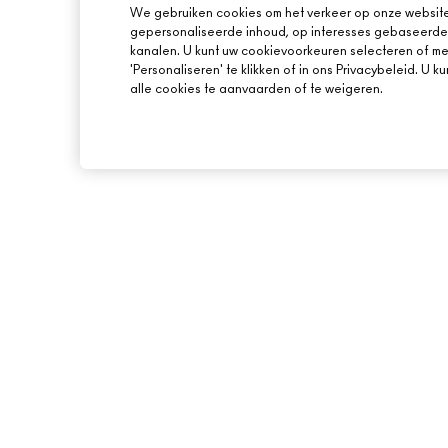
We gebruiken cookies om het verkeer op onze website 
gepersonaliseerde inhoud, op interesses gebaseerde 
kanalen. U kunt uw cookievoorkeuren selecteren of mee
'Personaliseren' te klikken of in ons Privacybeleid. U 
alle cookies te aanvaarden of te weigeren.
OVER MAC
ONLINE SHOPPEN
ONS VERHAAL
MIJN ACCOUNT
ARTISTIEK
M·A·C LOVER BEL
LOYALITEITSPROG
MAC VIVA GLAM
AANMELDEN VOOR 
BEWUSTE SCHOONHEID
PROMOTIES
CARRIÈREMOGELIJKHEDEN
MAC PRO-LIDMAATSCHAP
DIERPROEVEN