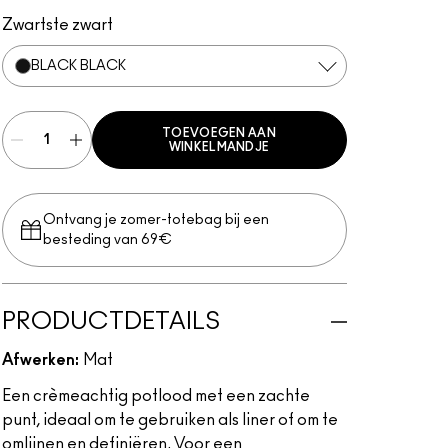
Genuine Orange
Rich Purple
Hi-Def Cyan
Process Magenta
Black Black
Pure White
Landscape Green
Basic Red
Marine Ultra
Primary Yellow
Zwartste zwart
BLACK BLACK
TOEVOEGEN AAN
WINKELMANDJE
Ontvang je zomer-totebag bij een
besteding van 69€
PRODUCTDETAILS
Afwerken:
Mat
Een crèmeachtig potlood met een zachte
punt, ideaal om te gebruiken als liner of om te
omlijnen en definiëren. Voor een