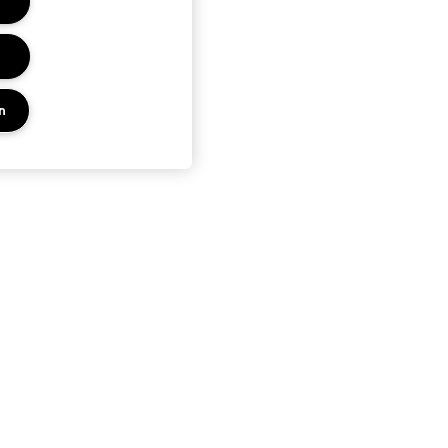
n
PRIVACY EN VOORWAARDEN
KEN
PRIVACYBELEID
ES
GEBRUIKSVOORWAARDEN
UP SERVICE
VERKOOPVOORWAARDEN
NAMAAKPRODUCTEN
M·A·C LOVER-VOORWAARDEN
ALGEMENE VOORWAARDEN POA
BEHEER VAN COOKIES