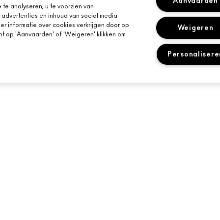
Aanvaarden
te analyseren, u te voorzien van
advertenties en inhoud van social media
r informatie over cookies verkrijgen door op
Weigeren
kunt op 'Aanvaarden' of 'Weigeren' klikken om
Personalisere
HULP NODIG?
JE MAC-WINKEL
VOLG MIJN BESTELLING
EEN WINKEL ZOE
OONT
NEEM CONTACT OP MET DE
MAKE-UP SERVIC
RAMMA
FABRIKANT
BOEK EEN MAKE-
E-MAILS
VEELGESTELDE VRAGEN
RETOUREN EN RUILEN
LEVERING
MIJN ACCOUNT
CHAT WITH US