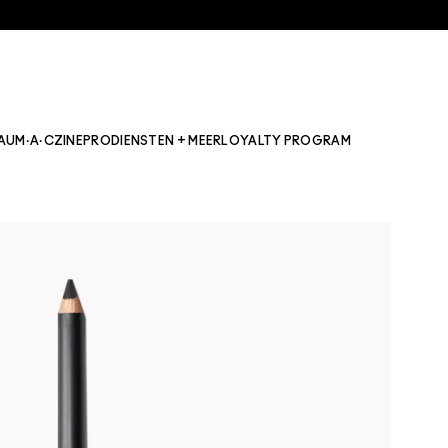
AU
M·A·CZINE
PRO
DIENSTEN + MEER
LOYALTY PROGRAM