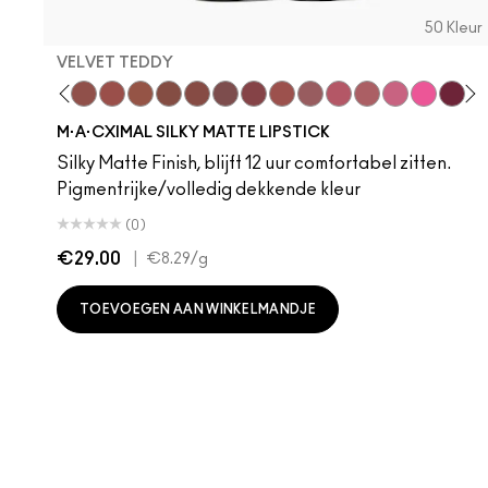
50 Kleur
VELVET TEDDY
 Teddy
are M·A·Cximal
Honeylove
Kinda Sexy
Velvet Teddy
Mull It To The Max
Taupe
Warm Teddy
Whirl
Soar
Twig Twist
Sweet Deal
Mehr
Get The Hint?
You Wouldn't Get
Lipstick Sno
Candy Yu
Fleshpo
Capti
Peac
Di
H
M·A·CXIMAL SILKY MATTE LIPSTICK
Silky Matte Finish, blijft 12 uur comfortabel zitten.
Pigmentrijke/volledig dekkende kleur
(0)
€29.00
|
€8.29
/g
TOEVOEGEN AAN WINKELMANDJE