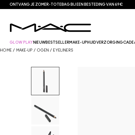
ONTVANG JE ZOMER-TOTEBAG BIJ EEN BESTEDING VAN 69€
GLOW PLAY
NIEUW
BESTSELLER
MAKE-UP
HUIDVERZORGING
CADE
HOME
/
MAKE-UP
/
OGEN
/
EYELINERS