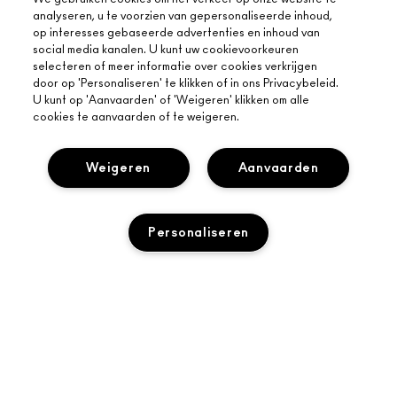
analyseren, u te voorzien van gepersonaliseerde inhoud,
op interesses gebaseerde advertenties en inhoud van
social media kanalen. U kunt uw cookievoorkeuren
selecteren of meer informatie over cookies verkrijgen
door op 'Personaliseren' te klikken of in ons Privacybeleid.
U kunt op 'Aanvaarden' of 'Weigeren' klikken om alle
cookies te aanvaarden of te weigeren.
Weigeren
Aanvaarden
OVER MAC
Personaliseren
ONS VERHAAL
ONLINE SHOPPEN
ARTISTIEK
MIJN ACCOUNT
MAC VIVA GLAM
UITVERKOCHT
HULP NODIG?
M·A·C LOVER BELOONT LOYALITEITSPROGRAMMA
BEWUSTE SCHOONHEID
VOLG MIJN BESTELLING
AANMELDEN VOOR E-MAILS
CARRIÈREMOGELIJKHEDEN
JE MAC-WINKEL
NEEM CONTACT OP MET DE FABRIKANT
PROMOTIES
MAC PRO-LIDMAATSCHAP