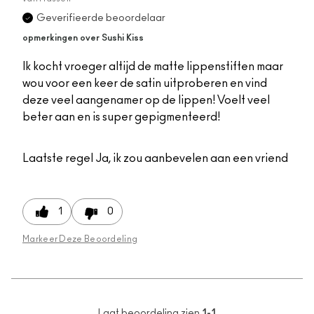
Geverifieerde beoordelaar
opmerkingen over Sushi Kiss
Ik kocht vroeger altijd de matte lippenstiften maar
wou voor een keer de satin uitproberen en vind
deze veel aangenamer op de lippen! Voelt veel
beter aan en is super gepigmenteerd!
Laatste regel
Ja, ik zou aanbevelen aan een vriend
1
0
Markeer Deze Beoordeling
Laat beoordeling zien
1-1