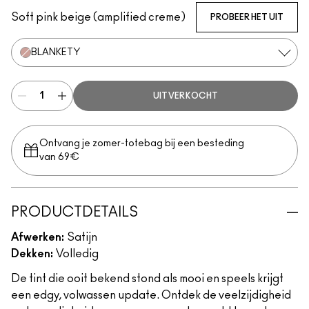
Soft pink beige (amplified creme)
PROBEER HET UIT
BLANKETY
UITVERKOCHT
Ontvang je zomer-totebag bij een besteding
van 69€
PRODUCTDETAILS
Afwerken:
Satijn
Dekken:
Volledig
De tint die ooit bekend stond als mooi en speels krijgt
een edgy, volwassen update. Ontdek de veelzijdigheid