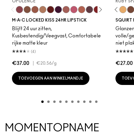
OPULENCE
RUBY SP
Opulence
Posh
Meticulous
Teaser
Vicious
REIN
Mischief
Connoisseur
Mull It Over & Over
Like Squirt
Vixen
Clear
Ruby True
Heat Sensor
RENEGADE
Amped
TABOO
Jet
Coy
Hazar
Extr
Lo
M·A·C LOCKED KISS 24HR LIPSTICK
SQUIRT 
Blijft 24 uur zitten,
Glanzen
Kusbestendig/Veegvast, Comfortabele
volle/g
rijke matte kleur
niet plak
(4)
€37.00
|
€27.00
€20.56
/g
TOEVOEGEN AAN WINKELMANDJE
TOEV
MOMENTOPNAME