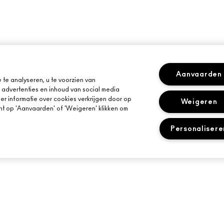
Aanvaarden
te analyseren, u te voorzien van
advertenties en inhoud van social media
r informatie over cookies verkrijgen door op
Weigeren
kunt op 'Aanvaarden' of 'Weigeren' klikken om
Personalisere
HULP NODIG?
JE MAC-WINKEL
VOLG MIJN BESTELLING
EEN WINKEL ZOE
OONT
NEEM CONTACT OP MET DE
MAKE-UP SERVIC