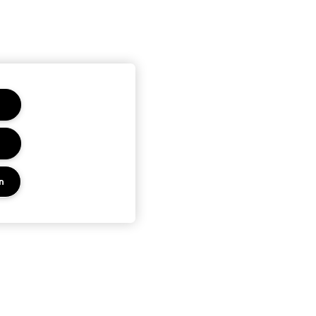
n
PRIVACY EN VOORWAARDEN
KEN
PRIVACYBELEID
ES
GEBRUIKSVOORWAARDEN