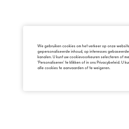
We gebruiken cookies om het verkeer op onze website 
gepersonaliseerde inhoud, op interesses gebaseerde 
kanalen. U kunt uw cookievoorkeuren selecteren of mee
'Personaliseren' te klikken of in ons Privacybeleid. U 
alle cookies te aanvaarden of te weigeren.
OVER MAC
ONLINE SHOPPEN
ONS VERHAAL
MIJN ACCOUNT
ARTISTIEK
M·A·C LOVER BEL