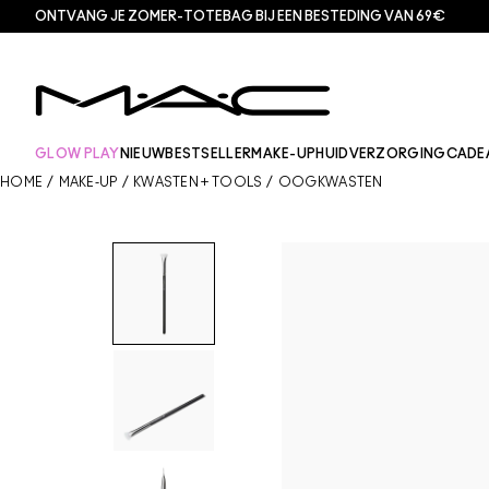
ONTVANG JE ZOMER-TOTEBAG BIJ EEN BESTEDING VAN 69€
GLOW PLAY
NIEUW
BESTSELLER
MAKE-UP
HUIDVERZORGING
CADE
HOME
/
MAKE-UP
/
KWASTEN + TOOLS
/
OOGKWASTEN