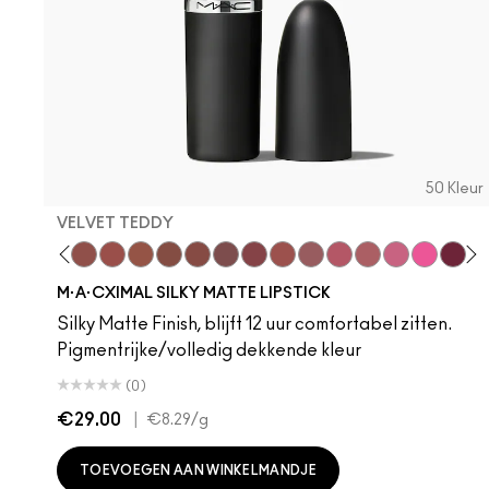
50 Kleur
VELVET TEDDY
 Teddy
are M·A·Cximal
Honeylove
Kinda Sexy
Velvet Teddy
Mull It To The Max
Taupe
Warm Teddy
Whirl
Soar
Twig Twist
Sweet Deal
Mehr
Get The Hint?
You Wouldn't Get
Lipstick Sno
Candy Yu
Fleshpo
Capti
Peac
Di
H
M·A·CXIMAL SILKY MATTE LIPSTICK
Silky Matte Finish, blijft 12 uur comfortabel zitten.
Pigmentrijke/volledig dekkende kleur
(0)
€29.00
|
€8.29
/g
TOEVOEGEN AAN WINKELMANDJE