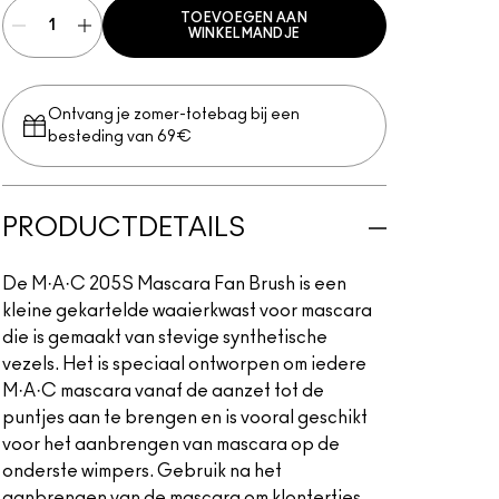
TOEVOEGEN AAN
WINKELMANDJE
Ontvang je zomer-totebag bij een
besteding van 69€
PRODUCTDETAILS
De M·A·C 205S Mascara Fan Brush is een
kleine gekartelde waaierkwast voor mascara
die is gemaakt van stevige synthetische
vezels. Het is speciaal ontworpen om iedere
M·A·C mascara vanaf de aanzet tot de
puntjes aan te brengen en is vooral geschikt
voor het aanbrengen van mascara op de
onderste wimpers. Gebruik na het
aanbrengen van de mascara om klontertjes