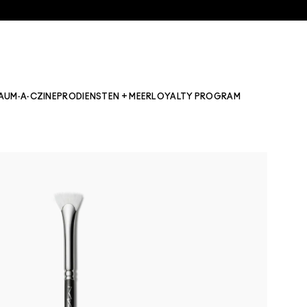
AU
M·A·CZINE
PRO
DIENSTEN + MEER
LOYALTY PROGRAM