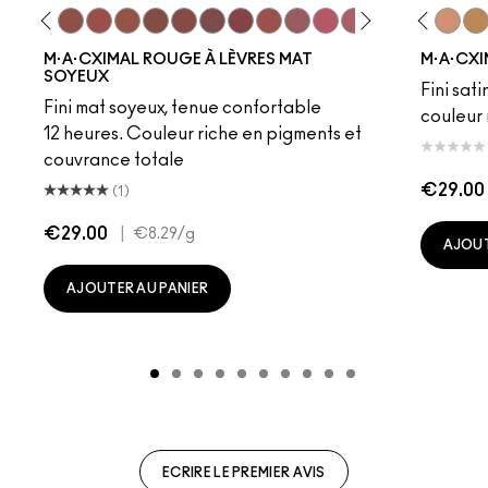
eddy
e M·A·Cximal
Honeylove
Kinda Sexy
Velvet Teddy
Mull It To The Max
Taupe
Warm Teddy
Whirl
Soar
Twig Twist
Sweet Deal
Mehr
Get The Hint?
Fleshpot
You Wouldn't Get I
Peachstock
Lipstick Snob
HodgePodge
Candy Yum
Stone
Captiv
Creme
Div
Cal
M·A·CXIMAL ROUGE À LÈVRES MAT
M·A·CXI
SOYEUX
Fini sati
Fini mat soyeux, tenue confortable
couleur 
12 heures. Couleur riche en pigments et
couvrance totale
€29.00
(1)
€29.00
|
€8.29
/g
AJOUT
AJOUTER AU PANIER
ECRIRE LE PREMIER AVIS