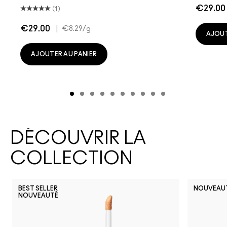
€29.00
(1)
€29.00
|
€8.29
/g
AJOUT
AJOUTER AU PANIER
DÉCOUVRIR LA
COLLECTION
BEST SELLER
NOUVEAU
NOUVEAUTÉ