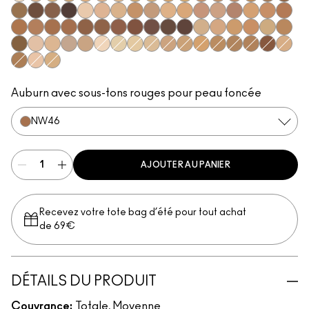
NC5
NC16
NC17
NC20​
NC25​
NC27​
NC35​
NC37​
NC38​
NC41​
NC42
NC43.5​
NC44​
NC45​
NC46​
NC50​
NC55​
NC58​
NC60​
NC63​
NC65​
NW5​
NW10​
NW13​
NW15​
NW18​
NW20​
NW22​
NW25​
NW30​
NW33​
NW35​
NW40​
NW43​
NW44​
NW45​
NW46​
NW47​
NW48​
NW50​
NW53​
NW57​
NW58​
NW60​
NW65​
C3.5​
C4.5​
C5​
C5.5​
C40​
C45​
C55​
N4​
N5​
N6​
N6.5​
NC10
NC12
NC13
NC15
NC18​
NC30​
NC40​
NC44.5​
NC45.5​
NC47​
NW55​
C4​
C8​
N4.5​
N4.75​
Auburn avec sous-tons rouges pour peau foncée
NW46​
AJOUTER AU PANIER
Recevez votre tote bag d’été pour tout achat
de 69€
DÉTAILS DU PRODUIT
Couvrance:
Totale, Moyenne