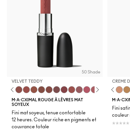
50 Shade
VELVET TEDDY
CREME 
eddy
e M·A·Cximal
Honeylove
Kinda Sexy
Velvet Teddy
Mull It To The Max
Taupe
Warm Teddy
Whirl
Soar
Twig Twist
Sweet Deal
Mehr
Get The Hint?
Fleshpot
You Wouldn't Get I
Peachstock
Lipstick Snob
HodgePodge
Candy Yum
Stone
Captiv
Creme
Div
Cal
M·A·CXIMAL ROUGE À LÈVRES MAT
M·A·CXI
SOYEUX
Fini sati
Fini mat soyeux, tenue confortable
couleur 
12 heures. Couleur riche en pigments et
couvrance totale