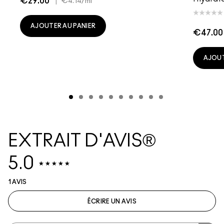
€29.00
|
€4.14
/ml
AJOUTER AU PANIER
€47.00
AJOUT
EXTRAIT D'AVIS®
5.0
1 AVIS
ÉCRIRE UN AVIS