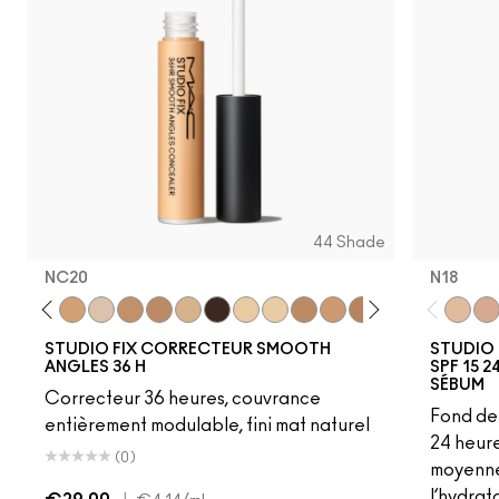
44 Shade
NC20
N18
15
NW30
NC14.5
NC20
NC10
NC40
NC44
NC15
NW68
NC11
NC11.5
NW25
NW18
NW35
NC27
NC25
NW20
N18
NC
N1
STUDIO FIX CORRECTEUR SMOOTH
STUDIO 
ANGLES 36 H
SPF 15 
SÉBUM
Correcteur 36 heures, couvrance
Fond de 
entièrement modulable, fini mat naturel
24 heur
(0)
moyenne 
l’hydrat