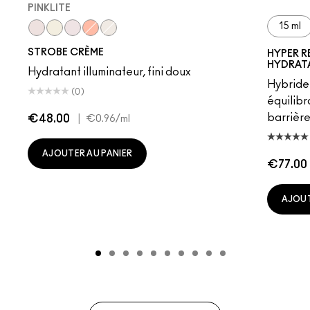
PINKLITE
15 ml
Pinklite
Goldlite
Uvlite
Peachlite
Bronzelite
STROBE CRÈME
HYPER R
HYDRAT
Hydratant illuminateur, fini doux
Hybride
(0)
équilibr
barrière
€48.00
|
€0.96
/ml
AJOUTER AU PANIER
€77.00
AJOUT