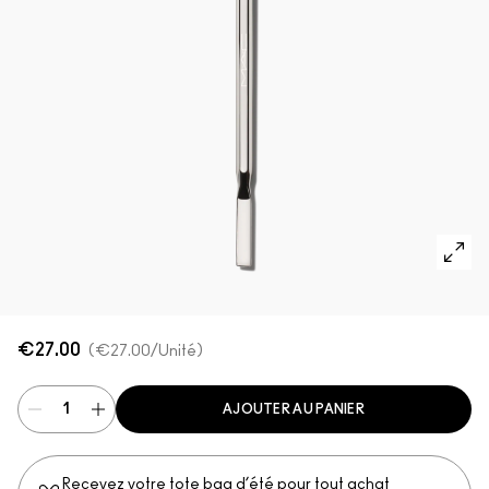
VOIR TOUT - VISAGE
Mini MAC
VOIR TOUT - PINCEAUX
VOIR TOUT - YEUX
€27.00
€27.00
/Unité
AJOUTER AU PANIER
Recevez votre tote bag d’été pour tout achat