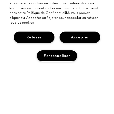
en matière de cookies ou obtenir plus d'informations sur
les cookies en cliquant sur Personnaliser ou à tout moment
dans notre Politique de Confidentialité. Vous pouvez
cliquer sur Accepter ou Rejeter pour accepter ou refuser
tous les cookies.
Refuser
Accepter
Personnaliser
À PROPOS DE MAC
NOTRE HISTOIRE
ACHETER EN LIGNE
L’ART DU MAQUILLAGE
AJOUTER AU PANIER
MON COMPTE
MAC VIVA GLAM
BESOIN D’AIDE ?
PROGRAMME DE FIDÉLITÉ M·A·C LOVER REWARDS
UNE BEAUTÉ CONSCIENTE
SUIVRE MA COMMANDE
RECEVOIR NOS E-MAILS
RECRUTEMENT
VOTRE BOUTIQUE MAC
CONTACTER LE FABRICANT
PROMOTIONS
ADHÉSION MAC PRO
TROUVER UNE BOUTIQUE
FAQ
TEST SUR LES ANIMAUX