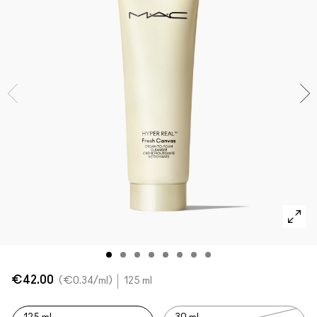
VOIR TOUT - VISAGE
Mini MAC
VOIR TOUT - PINCEAUX
VOIR TOUT - YEUX
€42.00
€0.34
/ml
125 ml