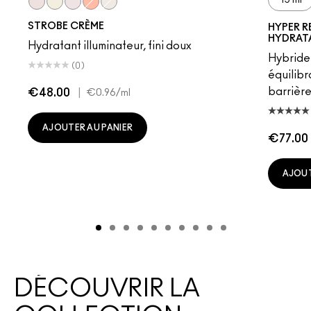
Pinklite
Goldlite
Uvlite
Peachlite
Bronzelite
STROBE CRÈME
HYPER R
HYDRAT
Hydratant illuminateur, fini doux
Hybride
(0)
équilibr
barrière
€48.00
|
€0.96
/ml
AJOUTER AU PANIER
€77.00
AJOUT
DÉCOUVRIR LA