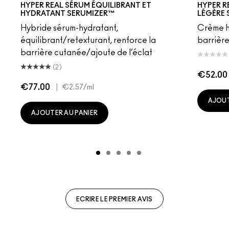
HYPER REAL SÉRUM ÉQUILIBRANT ET
HYPER R
HYDRATANT SERUMIZER™
LÉGÈRE
Hybride sérum-hydratant,
Crème h
équilibrant/retexturant, renforce la
barrière
barrière cutanée/ajoute de l’éclat
(2)
€52.00
€77.00
|
€2.57
/ml
AJOUT
AJOUTER AU PANIER
ECRIRE LE PREMIER AVIS