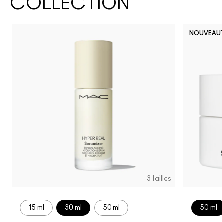
COLLECTION
NOUVEAU
3 tailles
15 ml
30 ml
50 ml
50 ml