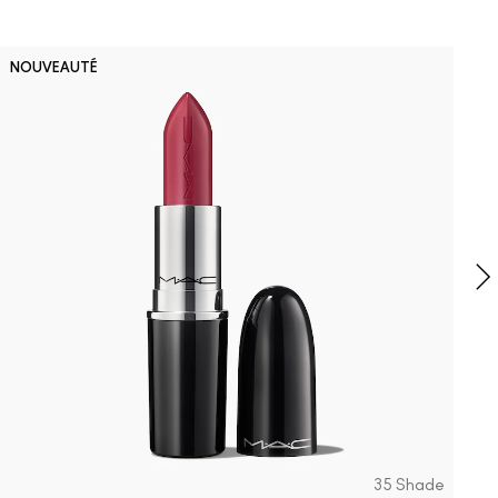
D
NOUVEAUTÉ
B
P
F
t
35 Shade