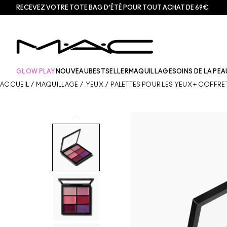
RECEVEZ VOTRE TOTE BAG D’ÉTÉ POUR TOUT ACHAT DE 69€
GLOW PLAY
NOUVEAU
BESTSELLER
MAQUILLAGE
SOINS DE LA PEA
ACCUEIL
/
MAQUILLAGE
/
YEUX
/
PALETTES POUR LES YEUX + COFFRE