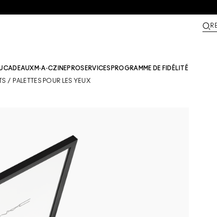
R
U
CADEAUX
M·A·CZINE​
PRO
SERVICES
PROGRAMME DE FIDÉLITÉ
TS
/
PALETTES POUR LES YEUX