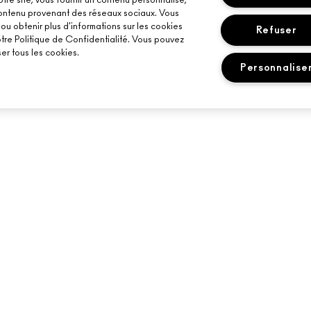
otre site, vous fournir un contenu personnalisé,
 contenu provenant des réseaux sociaux. Vous
u obtenir plus d'informations sur les cookies
Refuser
otre Politique de Confidentialité. Vous pouvez
er tous les cookies.
Personnalise
BESOIN D’AIDE ?
VOTRE BOUTIQU
SUIVRE MA COMMANDE
TROUVER UNE B
ÉLITÉ M·A·C
CONTACTER LE FABRICANT
SERVICES DE MA
FAQ
RÉSERVER UN SE
AILS
MAQUILLAGE
RETOURS ET ÉCHANGES
LIVRAISON
MON COMPTE
CHATTER AVEC NOUS
FAQ M·A·C LOVER