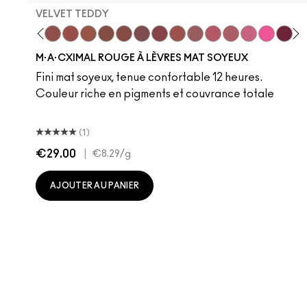
VELVET TEDDY
 Teddy
are M·A·Cximal
Honeylove
Kinda Sexy
Velvet Teddy
Mull It To The Max
Taupe
Warm Teddy
Whirl
Soar
Twig Twist
Sweet Deal
Mehr
Get The Hint?
You Wouldn't Get
Lipstick Sno
Candy Yu
Fleshpo
Capti
Peac
Di
H
M·A·CXIMAL ROUGE À LÈVRES MAT SOYEUX
Fini mat soyeux, tenue confortable 12 heures.
Couleur riche en pigments et couvrance totale
(1)
€29.00
|
€8.29
/g
AJOUTER AU PANIER