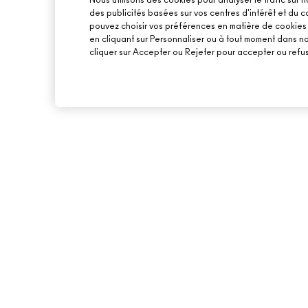
Nous utilisons des cookies pour analyser le trafic sur n
des publicités basées sur vos centres d'intérêt et du
pouvez choisir vos préférences en matière de cookies o
en cliquant sur Personnaliser ou à tout moment dans n
cliquer sur Accepter ou Rejeter pour accepter ou refus
À PROPOS DE MAC
ACHETER EN LIGNE
NOTRE HISTOIRE
MON COMPTE
L’ART DU MAQUILLAGE
PROGRAMME DE FID
LOVER REWARDS
MAC VIVA GLAM
RECEVOIR NOS E-M
UNE BEAUTÉ CONSCIENTE
PROMOTIONS
RECRUTEMENT
ADHÉSION MAC PRO
TEST SUR LES ANIMAUX