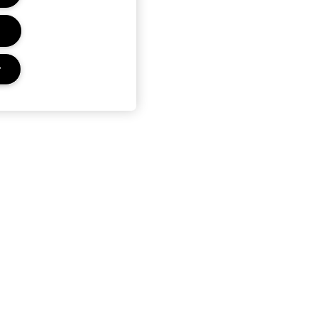
r
E MAC
CONFIDENTIALITÉ ET CONDITIONS
OUTIQUE
POLITIQUE DE CONFIDENTIALITÉ
QUILLAGE
CONDITIONS D’UTILISATION
RVICE DE
CONDITIONS DE VENTE
CONTREFAÇON DE PRODUITS
CONDITIONS M·A·C LOVER
CONDITIONS GÉNÉRALES POA
GESTION DES COOKIES DU SITE