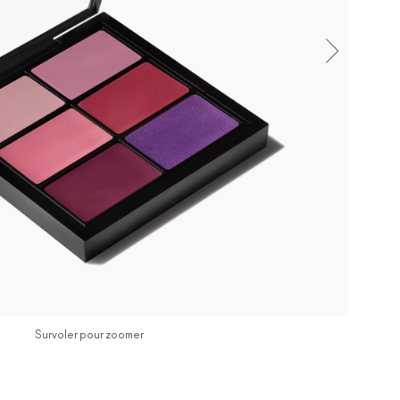
Survoler pour zoomer