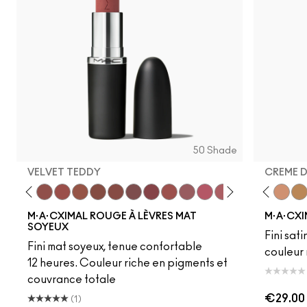
50 Shade
VELVET TEDDY
CREME 
to
·A·Cximal
eylove
Kinda Sexy
Café Mocha
Velvet Teddy
Mull It To The Max
Taupe
Warm Teddy
Whirl
Soar
Twig Twist
Sweet Deal
Mehr
Get The Hint?
Fleshpot
You Wouldn't Get I
Peachstock
Lipstick Snob
HodgePodge
Candy Yum
Stone
Captiv
Creme
Div
Cal
M·A·CXIMAL ROUGE À LÈVRES MAT
M·A·CXI
SOYEUX
Fini sati
Fini mat soyeux, tenue confortable
couleur 
12 heures. Couleur riche en pigments et
couvrance totale
€29.00
(1)