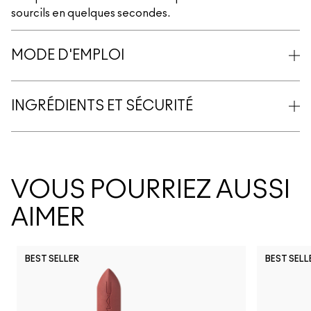
sourcils en quelques secondes.
MODE D'EMPLOI
INGRÉDIENTS ET SÉCURITÉ
VOUS POURRIEZ AUSSI
AIMER
BEST SELLER
BEST SELL
Work Crush
I Deserve This
Posh Pit
Figgy
Kissing S
Gumm
Li