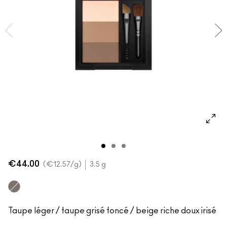
VOIR TOUT - VISAGE
Mini MAC
VOIR TOUT - PINCEAUX
VOIR TOUT - YEUX
€44.00
€12.57
/g
3.5 g
Taupe
Taupe léger / taupe grisé foncé / beige riche doux irisé