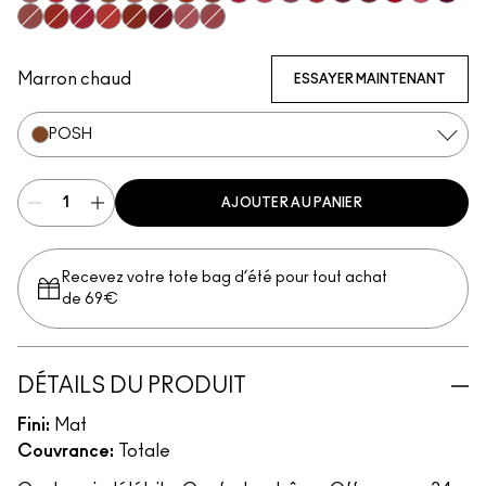
Mischief
Ruby True
Opulence
Posh
Meticulous
Teaser
Brazen
Emphatic
Gossip
Hyperbole
Decadence
Doyenne
Vixen
Carnivore
Gutsy
Gracious
Fruitfu
Bodacious
Vicious
Most Curious
Extra Chili
Sophistry
Poncy
Upgraded
Mull It Over & Over
Marron chaud
ESSAYER MAINTENANT
POSH
AJOUTER AU PANIER
Recevez votre tote bag d’été pour tout achat
de 69€
DÉTAILS DU PRODUIT
Fini:
Mat
Couvrance:
Totale