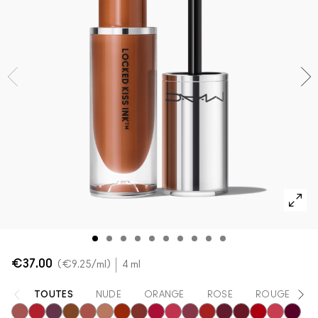
VOIR TOUT - VISAGE
Mini MAC
VOIR TOUT - PINCEAUX
VOIR TOUT - YEUX
€37.00
€9.25
/ml
4 ml
TOUTES
NUDE
ORANGE
ROSE
ROUGE