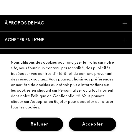
À PROPOS DE MAC
NOTRE HISTOIRE
ACHETER EN LIGNE
L’ART DU MAQUILLAGE
MON COMPTE
MAC VIVA GLAM
BESOIN D’AIDE ?
PROGRAMME DE FIDÉLITÉ M·A·C LOVER REWARDS
UNE BEAUTÉ CONSCIENTE
Nous utilisons des cookies pour analyser le trafic sur notre
SUIVRE MA COMMANDE
RECEVOIR NOS E-MAILS
site, vous fournir un contenu personnalisé, des publicités
RECRUTEMENT
VOTRE BOUTIQUE MAC
basées sur vos centres d'intérêt et du contenu provenant
CONTACTER LE FABRICANT
PROMOTIONS
ADHÉSION MAC PRO
des réseaux sociaux. Vous pouvez choisir vos préférences
TROUVER UNE BOUTIQUE
FAQ
en matière de cookies ou obtenir plus d'informations sur
TEST SUR LES ANIMAUX
CONFIDENTIALITÉ ET CONDITIONS
les cookies en cliquant sur Personnaliser ou à tout moment
SERVICES DE MAQUILLAGE
RETOURS ET ÉCHANGES
dans notre Politique de Confidentialité. Vous pouvez
POLITIQUE DE CONFIDENTIALITÉ
RÉSERVER UN SERVICE DE MAQUILLAGE
cliquer sur Accepter ou Rejeter pour accepter ou refuser
LIVRAISON
tous les cookies.
CONDITIONS D’UTILISATION
MON COMPTE
CONDITIONS DE VENTE
CHATTER AVEC NOUS
Refuser
Accepter
CONTREFAÇON DE PRODUITS
FAQ M·A·C LOVER