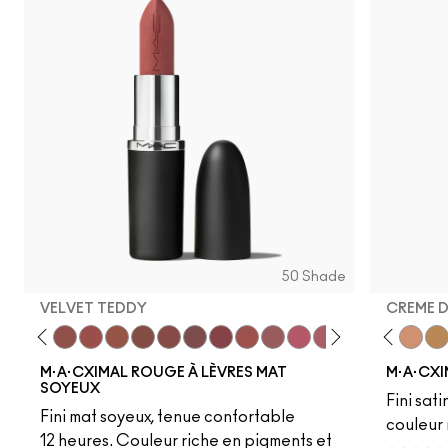
50 Shade
VELVET TEDDY
CREME 
eddy
e M·A·Cximal
Honeylove
Kinda Sexy
Velvet Teddy
Mull It To The Max
Taupe
Warm Teddy
Whirl
Soar
Twig Twist
Sweet Deal
Mehr
Get The Hint?
Fleshpot
You Wouldn't Get I
Peachstock
Lipstick Snob
HodgePodge
Candy Yum
Stone
Captiv
Creme
Div
Cal
M·A·CXIMAL ROUGE À LÈVRES MAT
M·A·CXI
SOYEUX
Fini sati
Fini mat soyeux, tenue confortable
couleur 
12 heures. Couleur riche en pigments et