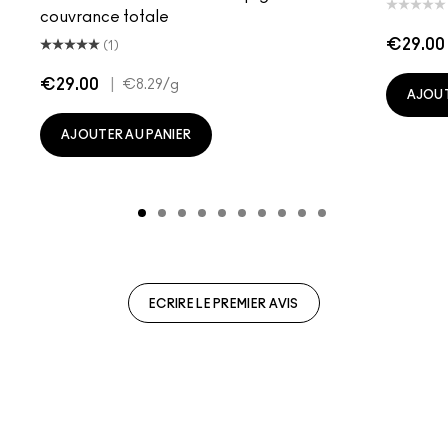
couvrance totale
€29.00
(1)
€29.00
|
€8.29
/g
AJOUT
AJOUTER AU PANIER
ECRIRE LE PREMIER AVIS