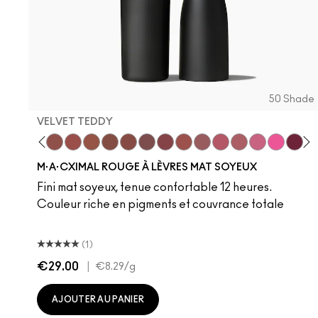
50 Shade
VELVET TEDDY
 Teddy
are M·A·Cximal
Honeylove
Kinda Sexy
Velvet Teddy
Mull It To The Max
Taupe
Warm Teddy
Whirl
Soar
Twig Twist
Sweet Deal
Mehr
Get The Hint?
You Wouldn't Get
Lipstick Sno
Candy Yu
Fleshpo
Capti
Peac
Di
H
M·A·CXIMAL ROUGE À LÈVRES MAT SOYEUX
Fini mat soyeux, tenue confortable 12 heures.
Couleur riche en pigments et couvrance totale
(1)
€29.00
|
€8.29
/g
AJOUTER AU PANIER