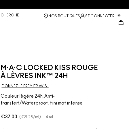
ECHERCHE
0
NOS BOUTIQUES
SE CONNECTER
M·A·C LOCKED KISS ROUGE
À LÈVRES INK™ 24H
DONNEZ LE PREMIER AVIS !
Couleur légère 24h, Anti-
transfert/Waterproof, Fini mat intense
€37.00
€9.25
/ml
4 ml