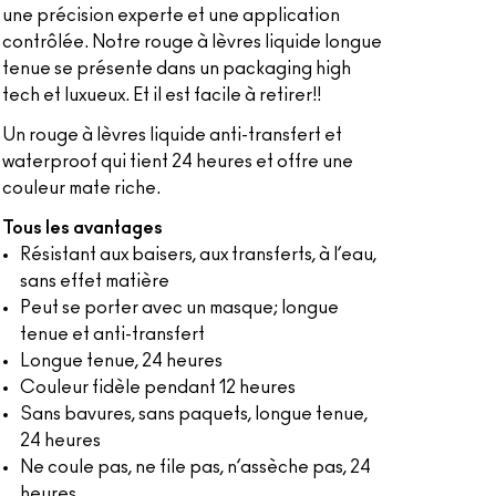
une précision experte et une application
contrôlée. Notre rouge à lèvres liquide longue
tenue se présente dans un packaging high
tech et luxueux. Et il est facile à retirer!!
Un rouge à lèvres liquide anti-transfert et
waterproof qui tient 24 heures et offre une
couleur mate riche.
Tous les avantages
Résistant aux baisers, aux transferts, à l’eau,
sans effet matière
Peut se porter avec un masque; longue
tenue et anti-transfert
Longue tenue, 24 heures
Couleur fidèle pendant 12 heures
Sans bavures, sans paquets, longue tenue,
24 heures
Ne coule pas, ne file pas, n’assèche pas, 24
heures