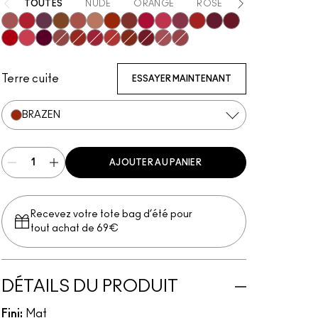
TOUTES
NUDE
ORANGE
ROSE
ROUGE
VI
Mischief
Ruby True
Opulence
Posh
Meticulous
Teaser
Brazen
Emphatic
Gossip
Hyperbole
Decadence
Doyenne
Vixen
Carnivore
Gutsy
Gracious
Fruitful
Bodacious
Vicious
Most Curious
Extra Chili
Sophistry
Poncy
Upgraded
Mull It Over & Over
Terre cuite
ESSAYER MAINTENANT
BRAZEN
AJOUTER AU PANIER
Recevez votre tote bag d’été pour
tout achat de 69€
DÉTAILS DU PRODUIT
Fini:
Mat