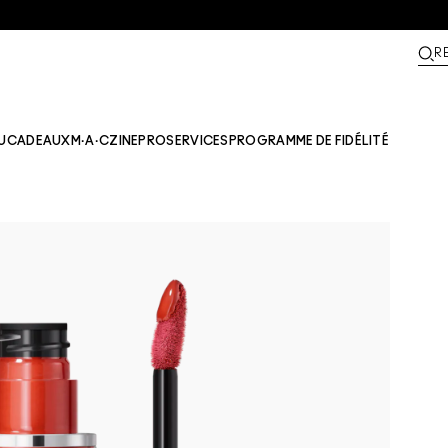
R
U
CADEAUX
M·A·CZINE​
PRO
SERVICES
PROGRAMME DE FIDÉLITÉ