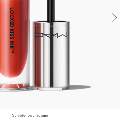
Survoler pour zoomer