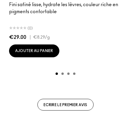
Fini satiné lisse, hydrate les lèvres, couleur riche en
pigments confortable
(0)
€29.00
|
€8.29
/g
AJOUTER AU PANIER
ECRIRE LE PREMIER AVIS