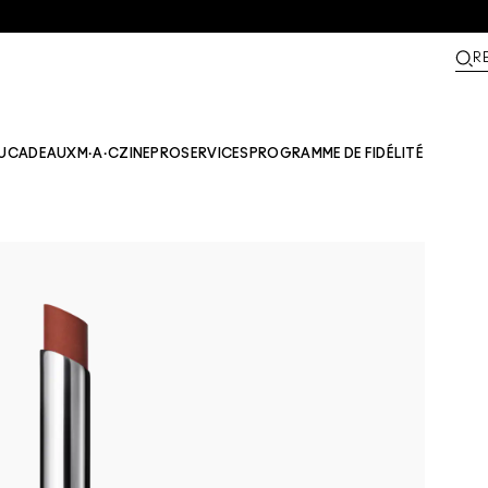
R
U
CADEAUX
M·A·CZINE​
PRO
SERVICES
PROGRAMME DE FIDÉLITÉ