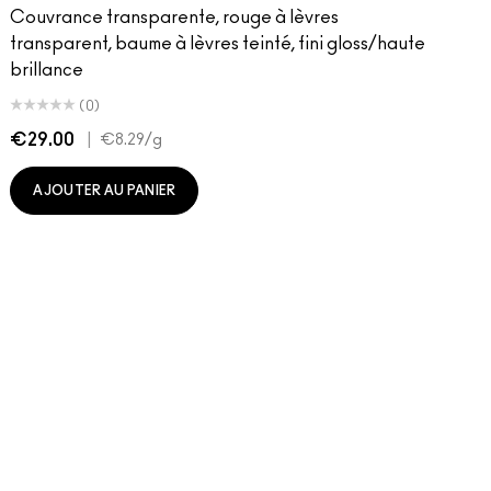
Couvrance transparente, rouge à lèvres
transparent, baume à lèvres teinté, fini gloss/haute
brillance
(0)
€29.00
|
€
€8.29
/g
AJOUTER AU PANIER