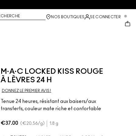
ECHERCHE
0
NOS BOUTIQUES
SE CONNECTER
M·A·C LOCKED KISS ROUGE
À LÈVRES 24 H
DONNEZ LE PREMIER AVIS !
Tenue 24 heures, résistant aux baisers/aux
transferts, couleur mate riche et confortable
€37.00
€20.56
/g
1.8 g