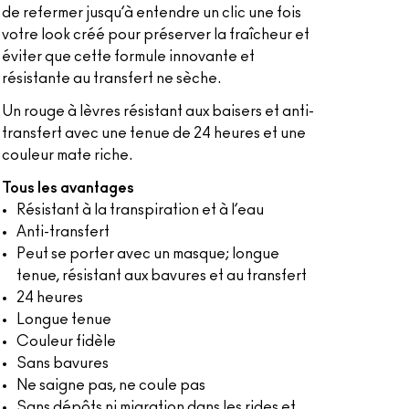
de refermer jusqu’à entendre un clic une fois
votre look créé pour préserver la fraîcheur et
éviter que cette formule innovante et
résistante au transfert ne sèche.
Un rouge à lèvres résistant aux baisers et anti-
transfert avec une tenue de 24 heures et une
couleur mate riche.
Tous les avantages
Résistant à la transpiration et à l’eau
Anti-transfert
Peut se porter avec un masque; longue
tenue, résistant aux bavures et au transfert
24 heures
Longue tenue
Couleur fidèle
Sans bavures
Ne saigne pas, ne coule pas
Sans dépôts ni migration dans les rides et