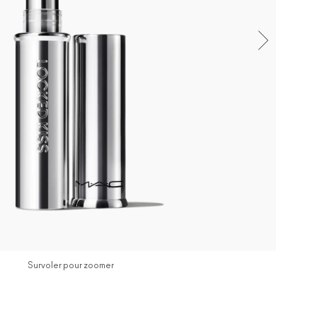
Survoler pour zoomer