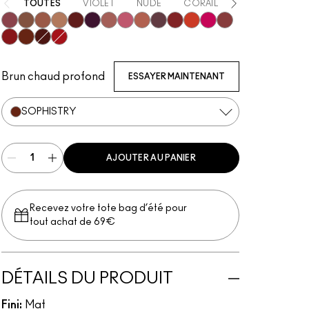
TOUTES
VIOLET
NUDE
CORAIL
ORANGE
R
Opulence
Posh
Meticulous
Teaser
Vicious
REIN
Mischief
Connoisseur
Mull It Over & Over
Vixen
Ruby True
RENEGADE
TABOO
Coy
Extra Chili
Sophistry
Poncy
Gutsy
Brun chaud profond
ESSAYER MAINTENANT
SOPHISTRY
AJOUTER AU PANIER
Recevez votre tote bag d’été pour
tout achat de 69€
DÉTAILS DU PRODUIT
Fini:
Mat