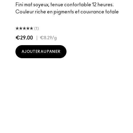
Fini mat soyeux, tenue confortable 12 heures.
Couleur riche en pigments et couvrance totale
(1)
€29.00
|
€8.29
/g
AJOUTER AU PANIER