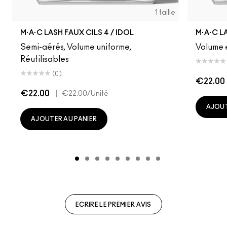
1 taille
M·A·C LASH FAUX CILS 4 / IDOL
M·A·C LA
Semi-aérés, Volume uniforme,
Volume e
Réutilisables
(0)
€22.00
€22.00
|
€22.00
/Unité
AJOUT
AJOUTER AU PANIER
ECRIRE LE PREMIER AVIS