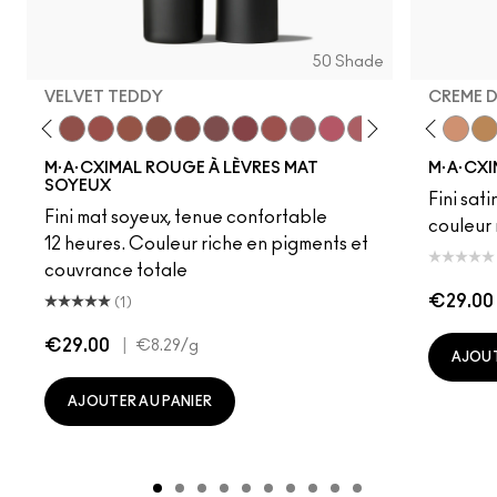
50 Shade
VELVET TEDDY
CREME 
to
·A·Cximal
eylove
Kinda Sexy
Café Mocha
Velvet Teddy
Mull It To The Max
Taupe
Warm Teddy
Whirl
Soar
Twig Twist
Sweet Deal
Mehr
Get The Hint?
Fleshpot
You Wouldn't Get I
Peachstock
Lipstick Snob
HodgePodge
Candy Yum
Stone
Captiv
Creme
Div
Cal
M·A·CXIMAL ROUGE À LÈVRES MAT
M·A·CXI
SOYEUX
Fini sati
Fini mat soyeux, tenue confortable
couleur 
12 heures. Couleur riche en pigments et
couvrance totale
€29.00
(1)
€29.00
|
€8.29
/g
AJOUT
AJOUTER AU PANIER