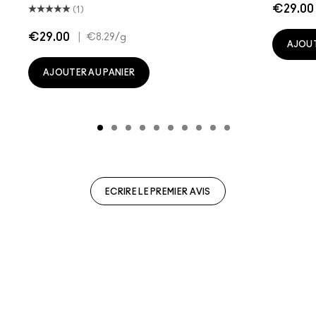
€29.00
(1)
€29.00
|
€8.29
/g
AJOUT
AJOUTER AU PANIER
ECRIRE LE PREMIER AVIS