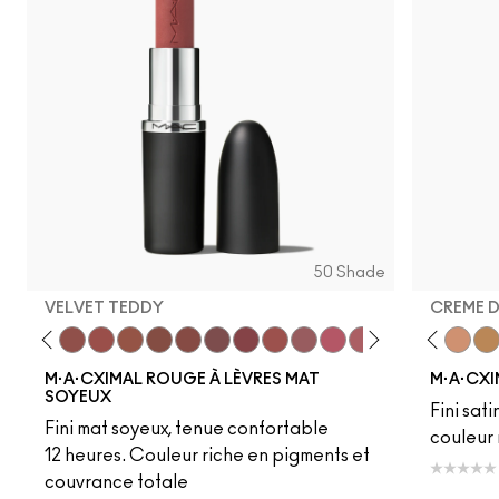
50 Shade
VELVET TEDDY
CREME 
eddy
e M·A·Cximal
Honeylove
Kinda Sexy
Velvet Teddy
Mull It To The Max
Taupe
Warm Teddy
Whirl
Soar
Twig Twist
Sweet Deal
Mehr
Get The Hint?
Fleshpot
You Wouldn't Get I
Peachstock
Lipstick Snob
HodgePodge
Candy Yum
Stone
Captiv
Creme
Div
Cal
M·A·CXIMAL ROUGE À LÈVRES MAT
M·A·CXI
SOYEUX
Fini sati
Fini mat soyeux, tenue confortable
couleur 
12 heures. Couleur riche en pigments et
couvrance totale