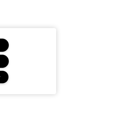
r
E MAC
CONFIDENTIALITÉ ET CONDITIONS
OUTIQUE
POLITIQUE DE CONFIDENTIALITÉ
QUILLAGE
CONDITIONS D’UTILISATION