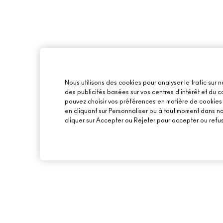
Nous utilisons des cookies pour analyser le trafic sur n
des publicités basées sur vos centres d'intérêt et du
pouvez choisir vos préférences en matière de cookies o
en cliquant sur Personnaliser ou à tout moment dans n
cliquer sur Accepter ou Rejeter pour accepter ou refus
À PROPOS DE MAC
ACHETER EN LIGNE
NOTRE HISTOIRE
MON COMPTE
L’ART DU MAQUILLAGE
PROGRAMME DE FID