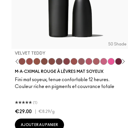
50 Shade
VELVET TEDDY
 Teddy
are M·A·Cximal
Honeylove
Kinda Sexy
Velvet Teddy
Mull It To The Max
Taupe
Warm Teddy
Whirl
Soar
Twig Twist
Sweet Deal
Mehr
Get The Hint?
You Wouldn't Get
Lipstick Sno
Candy Yu
Fleshpo
Capti
Peac
Di
H
M·A·CXIMAL ROUGE À LÈVRES MAT SOYEUX
Fini mat soyeux, tenue confortable 12 heures.
Couleur riche en pigments et couvrance totale
(1)
€29.00
|
€8.29
/g
AJOUTER AU PANIER