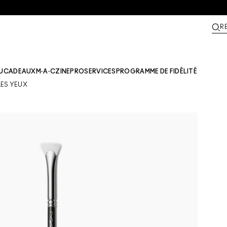
R
U
CADEAUX
M·A·CZINE​
PRO
SERVICES
PROGRAMME DE FIDÉLITÉ
LES YEUX