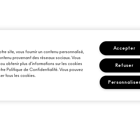
Accepter
otre site, vous fournir un contenu personnalisé,
 contenu provenant des réseaux sociaux. Vous
u obtenir plus d'informations sur les cookies
Refuser
otre Politique de Confidentialité. Vous pouvez
er tous les cookies.
Personnalise
BESOIN D’AIDE ?
VOTRE BOUTIQU
SUIVRE MA COMMANDE
TROUVER UNE B
ÉLITÉ M·A·C
CONTACTER LE FABRICANT
SERVICES DE MA