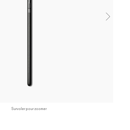
Survoler pour zoomer