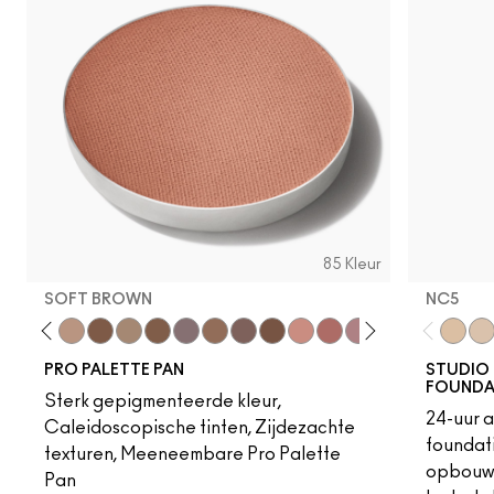
85 Kleur
SOFT BROWN
NC5
ilderness
-Tint
ndstone
Charcoal Brown
Uninterrupted
Soft Brown
Wedge
Cork
Embark
Satin Taupe
Espresso
Brun
Swiss Chocolate
Royal Rendezvous
Finjan
Haux
Cozy Grey
Print
Shale
NC5
Sce
NC
PRO PALETTE PAN
STUDIO 
FOUNDA
Sterk gepigmenteerde kleur,
24-uur 
Caleidoscopische tinten, Zijdezachte
foundati
texturen, Meeneembare Pro Palette
opbouwb
Pan