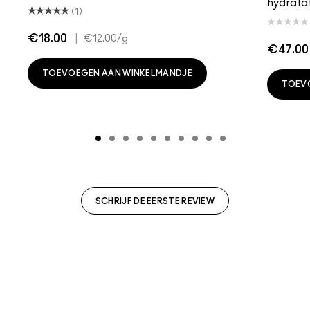
hydratat
(1)
€18.00
|
€12.00
/g
€47.00
TOEVOEGEN AAN WINKELMANDJE
TOEV
SCHRIJF DE EERSTE REVIEW