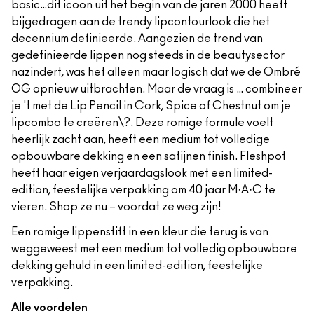
basic…dit icoon uit het begin van de jaren 2000 heeft
bijgedragen aan de trendy lipcontourlook die het
decennium definieerde. Aangezien de trend van
gedefinieerde lippen nog steeds in de beautysector
nazindert, was het alleen maar logisch dat we de Ombré
OG opnieuw uitbrachten. Maar de vraag is … combineer
je 't met de Lip Pencil in Cork, Spice of Chestnut om je
lipcombo te creëren\?. Deze romige formule voelt
heerlijk zacht aan, heeft een medium tot volledige
opbouwbare dekking en een satijnen finish. Fleshpot
heeft haar eigen verjaardagslook met een limited-
edition, feestelijke verpakking om 40 jaar M·A·C te
vieren. Shop ze nu – voordat ze weg zijn!
Een romige lippenstift in een kleur die terug is van
weggeweest met een medium tot volledig opbouwbare
dekking gehuld in een limited-edition, feestelijke
verpakking.
Alle voordelen