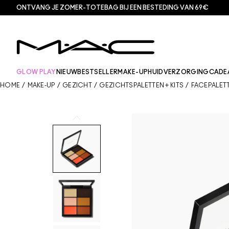
ONTVANG JE ZOMER-TOTEBAG BIJ EEN BESTEDING VAN 69€
GLOW PLAY
NIEUW
BESTSELLER
MAKE-UP
HUIDVERZORGING
CADE
HOME
/
MAKE-UP
/
GEZICHT
/
GEZICHTSPALETTEN + KITS
/
FACEPALET