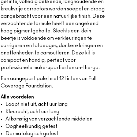
getinte, volledig dekkende, langhoudende en
kreukvrije correctors worden soepel en droog
aangebracht voor een natuurlijke finish. Deze
verzachtende formule heeft een ongekend
hoog pigmentgehalte. Slechts een klein
beetje is voldoende om verkleuringen te
corrigeren en tatoeages, donkere kringen en
oneffenheden te camoufleren. Deze kit is
compact en handig, perfect voor
professionele make-upartiesten on-the-go.
Een aangepast palet met 12 tinten van Full
Coverage Foundation.
Alle voordelen
Loopt niet uit, acht uur lang
Kleurecht, acht uur lang
Afkomstig van verzachtende middelen
Oogheelkundig getest
Dermatologisch getest