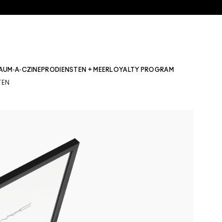
AU
M·A·CZINE
PRO
DIENSTEN + MEER
LOYALTY PROGRAM
TEN