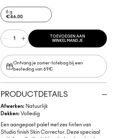
6 g
€46.00
TOEVOEGEN AAN
WINKELMANDJE
Ontvang je zomer-totebag bij een
besteding van 69€
PRODUCTDETAILS
Afwerken:
Natuurlijk
Dekken:
Volledig
Een aangepast palet met zes tinten van
Studio finish Skin Corrector. Deze speciaal