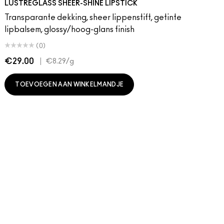
LUSTREGLASS SHEER-SHINE LIPSTICK
Transparante dekking, sheer lippenstift, getinte
lipbalsem, glossy/hoog-glans finish
(0)
€29.00
|
€
€8.29
/g
TOEVOEGEN AAN WINKELMANDJE