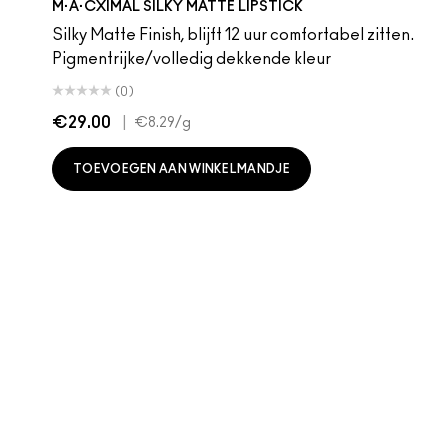
M·A·CXIMAL SILKY MATTE LIPSTICK
Silky Matte Finish, blijft 12 uur comfortabel zitten.
Pigmentrijke/volledig dekkende kleur
(0)
€29.00
|
€8.29
/g
TOEVOEGEN AAN WINKELMANDJE