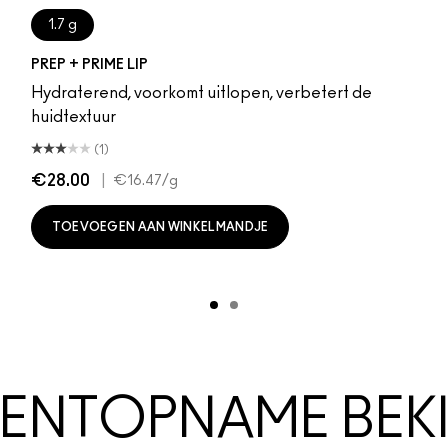
1.7 g
PREP + PRIME LIP
Hydraterend, voorkomt uitlopen, verbetert de
huidtextuur
(1)
€28.00
|
€16.47
/g
TOEVOEGEN AAN WINKELMANDJE
NTOPNAME BEKI