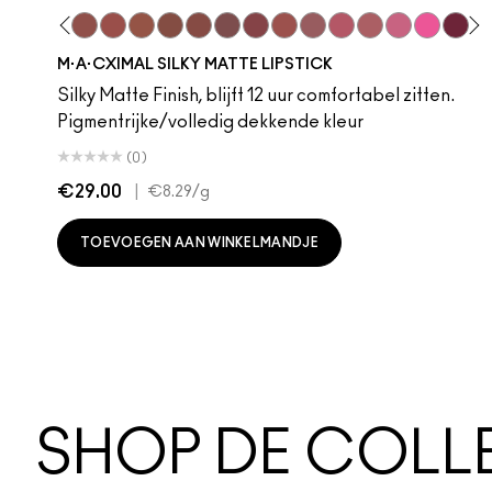
 Teddy
are M·A·Cximal
Honeylove
Kinda Sexy
Velvet Teddy
Mull It To The Max
Taupe
Warm Teddy
Whirl
Soar
Twig Twist
Sweet Deal
Mehr
Get The Hint?
You Wouldn't Get
Lipstick Sno
Candy Yu
Fleshpo
Capti
Peac
Di
H
M·A·CXIMAL SILKY MATTE LIPSTICK
Silky Matte Finish, blijft 12 uur comfortabel zitten.
Pigmentrijke/volledig dekkende kleur
(0)
€29.00
|
€8.29
/g
TOEVOEGEN AAN WINKELMANDJE
SHOP DE COLL