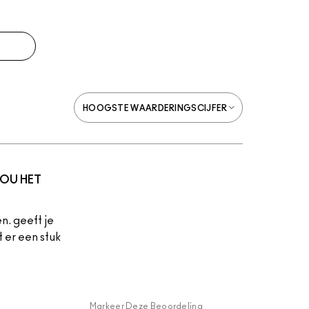
 ZOU HET
n. geeft je
 er een stuk
Markeer Deze Beoordeling