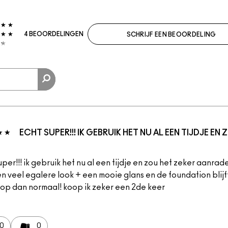
4 BEOORDELINGEN
SCHRIJF EEN BEOORDELING
ECHT SUPER!!! IK GEBRUIK HET NU AL EEN TIJDJE EN
per!!! ik gebruik het nu al een tijdje en zou het zeker aanrade
n veel egalere look + een mooie glans en de foundation blijft
 op dan normaal! koop ik zeker een 2de keer
0
0