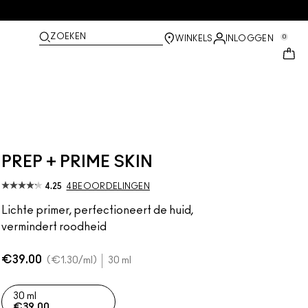
ZOEKEN
0
WINKELS
INLOGGEN
PREP + PRIME SKIN
4.25
4 BEOORDELINGEN
Lichte primer, perfectioneert de huid,
vermindert roodheid
€39.00
€1.30
/ml
30 ml
30 ml
€39.00