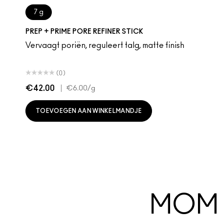
7 g
PREP + PRIME PORE REFINER STICK
Vervaagt poriën, reguleert talg, matte finish
(0)
€42.00
|
€6.00
/g
TOEVOEGEN AAN WINKELMANDJE
MOME