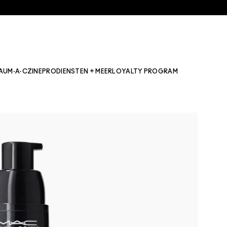
AU
M·A·CZINE
PRO
DIENSTEN + MEER
LOYALTY PROGRAM