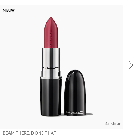
D
NIEUW
B
P
D
h
35 Kleur
BEAM THERE, DONE THAT