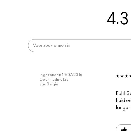
4.3
Ingezonden
10/07/2016
Door
madina123
van
België
Echt Su
huid ee
langer