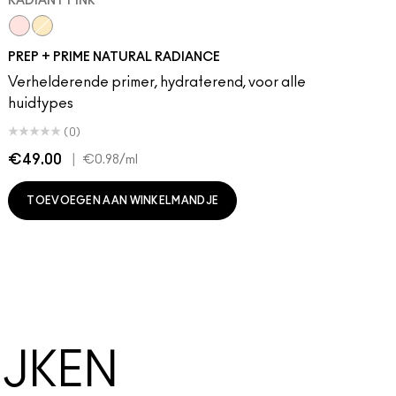
RADIANT PINK
Radiant Pink
Radiant Yellow
PREP + PRIME NATURAL RADIANCE
Verhelderende primer, hydraterend, voor alle
huidtypes
(0)
€49.00
|
€
€0.98
/ml
TOEVOEGEN AAN WINKELMANDJE
JKEN