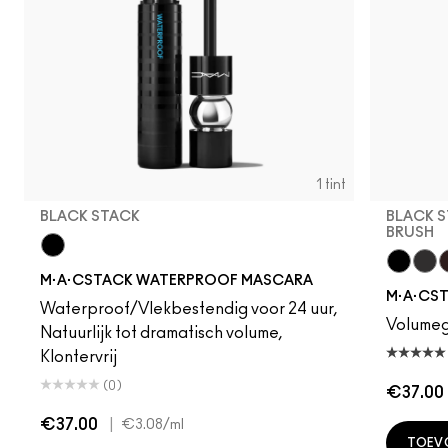
1 tint
BLACK STACK
BLACK S
BRUSH
Black Stack
M·A·CSTACK WATERPROOF MASCARA
Black S
Blac
C
M·A·CS
Waterproof/Vlekbestendig voor 24 uur,
Volumege
Natuurlijk tot dramatisch volume,
Klontervrij
(0)
€37.00
€37.00
|
€3.08
/ml
TOEV