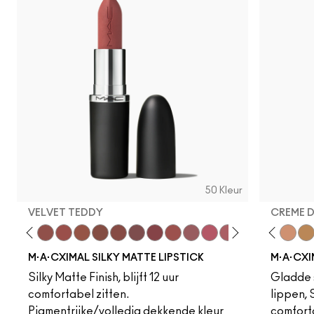
50 Kleur
VELVET TEDDY
CREME 
foto
·A·Cximal
eylove
Kinda Sexy
Café Mocha
Velvet Teddy
Mull It To The Max
Taupe
Warm Teddy
Whirl
Soar
Twig Twist
Sweet Deal
Mehr
Get The Hint?
Fleshpot
You Wouldn't Get I
Peachstock
Lipstick Snob
HodgePodge
Candy Yum
Stone
Captiv
Creme
Div
Cal
M·A·CXIMAL SILKY MATTE LIPSTICK
M·A·CXI
Silky Matte Finish, blijft 12 uur
Gladde s
comfortabel zitten.
lippen,
Pigmentrijke/volledig dekkende kleur
comfort