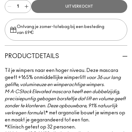
UITVERKOCHT
Ontvang je zomer-totebag bij een besteding
van 69€
PRODUCTDETAILS
Til je wimpers naar een hoger niveau. Deze mascara
geeft +165% onmiddellijke wimperlift
voor 36 uur lang
gelifte, volumineuze en wimperachtige wimpers.
M·A·CStack Elevated mascara heeft een dubbelzijdig,
precisiepuntig gebogen borsteltje dat lift en volume geeft
zonder te klonteren. Deze opbouwbare, 91% natuurlijk
verkregen formule\
* met arganolie bouwt je wimpers op
en maakt je gegarandeerd tot een fan.
*Klinisch getest op 32 personen.