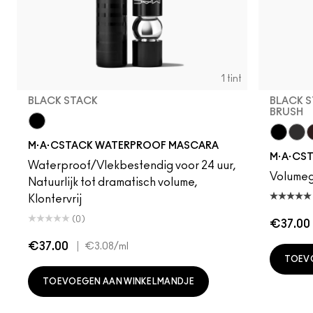
1 tint
BLACK STACK
BLACK S
BRUSH
Black Stack
M·A·CSTACK WATERPROOF MASCARA
Black S
Blac
C
M·A·CS
Waterproof/Vlekbestendig voor 24 uur,
Volumege
Natuurlijk tot dramatisch volume,
Klontervrij
(0)
€37.00
€37.00
|
€3.08
/ml
TOEV
TOEVOEGEN AAN WINKELMANDJE