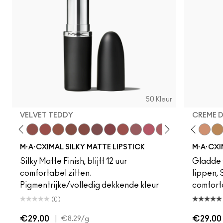
50 Kleur
VELVET TEDDY
CREME 
eddy
e M·A·Cximal
Honeylove
Kinda Sexy
Velvet Teddy
Mull It To The Max
Taupe
Warm Teddy
Whirl
Soar
Twig Twist
Sweet Deal
Mehr
Get The Hint?
Fleshpot
You Wouldn't Get I
Peachstock
Lipstick Snob
HodgePodge
Candy Yum
Stone
Captiv
Creme
Div
Cal
M·A·CXIMAL SILKY MATTE LIPSTICK
M·A·CXI
Silky Matte Finish, blijft 12 uur
Gladde s
comfortabel zitten.
lippen,
Pigmentrijke/volledig dekkende kleur
comfort
(0)
€29.00
|
€29.00
€8.29
/g