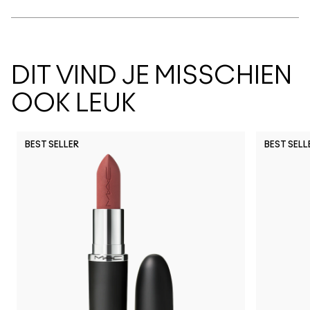
DIT VIND JE MISSCHIEN
OOK LEUK
BEST SELLER
BEST SELL
Work Crush
I Deserve This
Posh Pit
Figgy
Kissing S
Gumm
Li