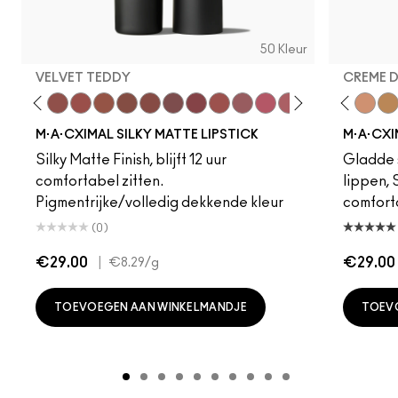
50 Kleur
VELVET TEDDY
CREME 
foto
·A·Cximal
eylove
Kinda Sexy
Café Mocha
Velvet Teddy
Mull It To The Max
Taupe
Warm Teddy
Whirl
Soar
Twig Twist
Sweet Deal
Mehr
Get The Hint?
Fleshpot
You Wouldn't Get I
Peachstock
Lipstick Snob
HodgePodge
Candy Yum
Stone
Captiv
Creme
Div
Cal
M·A·CXIMAL SILKY MATTE LIPSTICK
M·A·CXI
Silky Matte Finish, blijft 12 uur
Gladde s
comfortabel zitten.
lippen,
Pigmentrijke/volledig dekkende kleur
comfort
(0)
€29.00
|
€29.00
€8.29
/g
TOEVOEGEN AAN WINKELMANDJE
TOEV