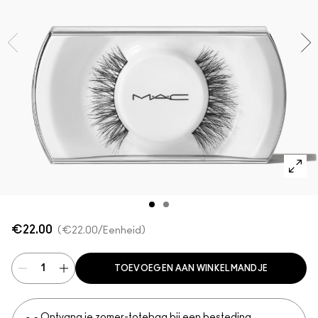
SHOP ALLES GEZICHT
Mini MAC
SHOP ALLE BORSTELS
SHOP ALLES OGEN
€22.00
€22.00
/Eenheid
TOEVOEGEN AAN WINKELMANDJE
Ontvang je zomer-totebag bij een besteding