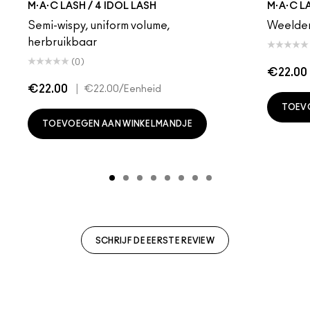
M·A·C LASH / 4 IDOL LASH
M·A·C LA
Semi-wispy, uniform volume,
Weelder
herbruikbaar
(0)
€22.00
€22.00
|
€22.00
/Eenheid
TOEV
TOEVOEGEN AAN WINKELMANDJE
SCHRIJF DE EERSTE REVIEW