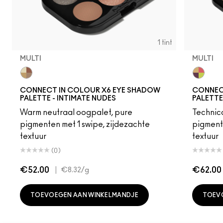
1 tint
MULTI
MULTI
Multi
Multi
CONNECT IN COLOUR X6 EYE SHADOW
CONNEC
PALETTE - INTIMATE NUDES
PALETTE
Warm neutraal oogpalet, pure
Technico
pigmenten met 1 swipe, zijdezachte
pigmente
textuur
textuur
(0)
€52.00
|
€62.00
€8.32
/g
TOEVOEGEN AAN WINKELMANDJE
TOEV