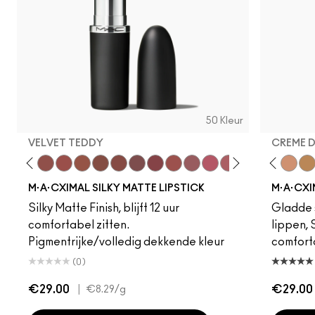
50 Kleur
VELVET TEDDY
CREME 
foto
·A·Cximal
eylove
Kinda Sexy
Café Mocha
Velvet Teddy
Mull It To The Max
Taupe
Warm Teddy
Whirl
Soar
Twig Twist
Sweet Deal
Mehr
Get The Hint?
Fleshpot
You Wouldn't Get I
Peachstock
Lipstick Snob
HodgePodge
Candy Yum
Stone
Captiv
Creme
Div
Cal
M·A·CXIMAL SILKY MATTE LIPSTICK
M·A·CXI
Silky Matte Finish, blijft 12 uur
Gladde s
comfortabel zitten.
lippen,
Pigmentrijke/volledig dekkende kleur
comfort
(0)
€29.00
|
€29.00
€8.29
/g