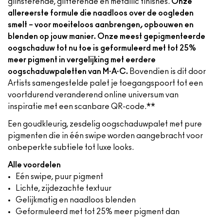
glinsterende, glitterende en metallic finishes.
Onze
allereerste formule die naadloos over de oogleden
smelt – voor moeiteloos aanbrengen, opbouwen en
blenden op jouw manier. Onze meest gepigmenteerde
oogschaduw tot nu toe is geformuleerd met tot 25%
meer pigment in vergelijking met eerdere
oogschaduwpaletten van M·A·C.
Bovendien is dit door
Artists samengestelde palet je toegangspoort tot een
voortdurend veranderend online universum van
inspiratie met een scanbare QR-code.**
Een goudkleurig, zesdelig oogschaduwpalet met pure
pigmenten die in één swipe worden aangebracht voor
onbeperkte subtiele tot luxe looks.
Alle voordelen
Eén swipe, puur pigment
Lichte, zijdezachte textuur
Gelijkmatig en naadloos blenden
Geformuleerd met tot 25% meer pigment dan