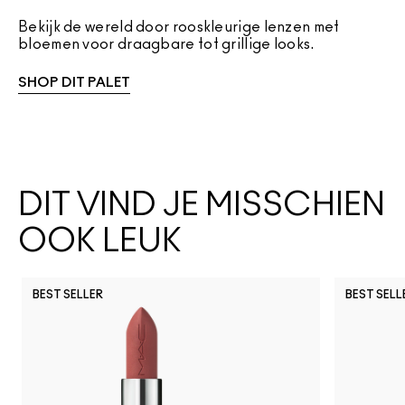
Bekijk de wereld door rooskleurige lenzen met
bloemen voor draagbare tot grillige looks.
SHOP DIT PALET
DIT VIND JE MISSCHIEN
OOK LEUK
BEST SELLER
BEST SELL
Work Crush
I Deserve This
Posh Pit
Figgy
Kissing S
Gumm
Li