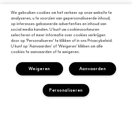
We gebruiken cookies om het verkeer op onze website te
analyseren, u te voorzien van gepersonaliseerde inhoud,
op interesses gebaseerde advertenties en inhoud van
social media kanalen. U kunt uw cookievoorkeuren
SCHRIJF DE EERSTE REVIEW
selecteren of meer informatie over cookies verkrijgen
door op 'Personaliseren' te klikken of in ons Privacybeleid.
U kunt op 'Aanvaarden' of 'Weigeren' klikken om alle
cookies te aanvaarden of te weigeren.
OVER MAC
Weigeren
Aanvaarden
ONS VERHAAL
ONLINE SHOPPEN
ARTISTIEK
Personaliseren
MIJN ACCOUNT
MAC VIVA GLAM
HULP NODIG?
M·A·C LOVER BELOONT LOYALITEITSPROGRAMMA
BEWUSTE SCHOONHEID
VOLG MIJN BESTELLING
AANMELDEN VOOR E-MAILS
CARRIÈREMOGELIJKHEDEN
JE MAC-WINKEL
TOEVOEGEN AAN WINKELMANDJE
NEEM CONTACT OP MET DE FABRIKANT
PROMOTIES
MAC PRO-LIDMAATSCHAP
EEN WINKEL ZOEKEN
VEELGESTELDE VRAGEN
DIERPROEVEN