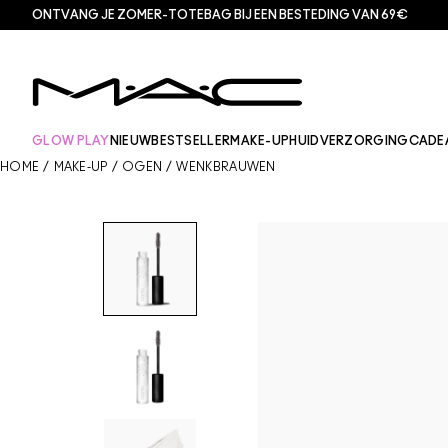
ONTVANG JE ZOMER-TOTEBAG BIJ EEN BESTEDING VAN 69€
GLOW PLAY
NIEUW
BESTSELLER
MAKE-UP
HUIDVERZORGING
CADE
HOME
/
MAKE-UP
/
OGEN
/
WENKBRAUWEN