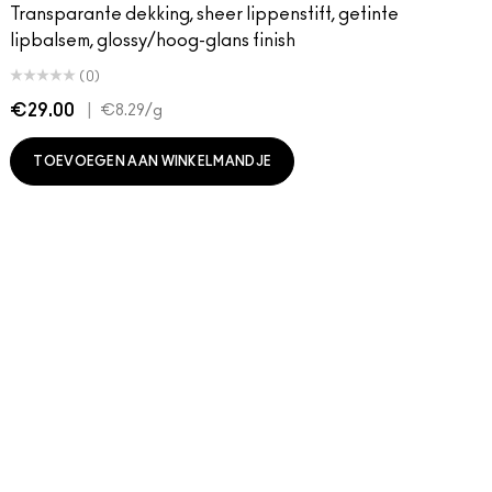
Transparante dekking, sheer lippenstift, getinte
lipbalsem, glossy/hoog-glans finish
(0)
€29.00
|
€
€8.29
/g
TOEVOEGEN AAN WINKELMANDJE