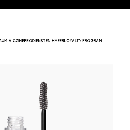
AU
M·A·CZINE
PRO
DIENSTEN + MEER
LOYALTY PROGRAM