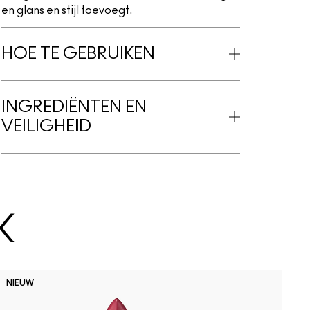
en glans en stijl toevoegt.
HOE TE GEBRUIKEN
INGREDIËNTEN EN
VEILIGHEID
K
D
NIEUW
B