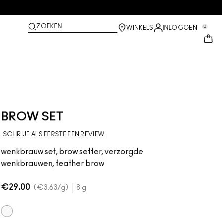
ZOEKEN
0
WINKELS
INLOGGEN
BROW SET
SCHRIJF ALS EERSTE EEN REVIEW
wenkbrauw set, brow setter, verzorgde
wenkbrauwen, feather brow
€29.00
€3.63
/g
8 g