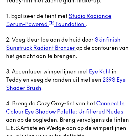
Teddy-tint met zachte glam make-up.
1. Egaliseer de teint met
Studio Radiance
TM
Serum-Powered
Foundation
.
2. Voeg kleur toe aan de huid door
Skinfinish
Sunstruck Radiant Bronzer
op de contouren van
het gezicht aan te brengen.
3. Accentueer wimperlijnen met
Eye Kohl
in
Teddy en veeg de randen uit met een
239S Eye
Shader Brush
.
4. Breng de Cozy Grey-tint van het
Connect In
Colour Eye Shadow Palette: Unfiltered Nudes
aan op de oogleden. Breng vervolgens de tinten
L.E.S.Artiste en Wedge aan op de wimperlijnen