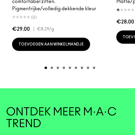
comfortabel zitten.
Matte/pa
Pigmentrijke/volledig dekkende kleur
(0)
€28.00
€29.00
|
€8.29
/g
TOEV
TOEVOEGEN AAN WINKELMANDJE
ONTDEK MEER M·A·C
TREND