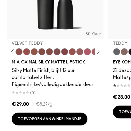
50 Kleur
VELVET TEDDY
TEDDY
foto
·A·Cximal
eylove
Kinda Sexy
Café Mocha
Velvet Teddy
Mull It To The Max
Taupe
Warm Teddy
Whirl
Soar
Twig Twist
Sweet Deal
Mehr
Get The Hint?
You Wouldn't Get I
Lipstick Snob
Candy Yum
Smolder
Captiv
Tedd
Div
F
M·A·CXIMAL SILKY MATTE LIPSTICK
EYE KOH
Silky Matte Finish, blijft 12 uur
Zijdezac
comfortabel zitten.
Matte/pa
Pigmentrijke/volledig dekkende kleur
(0)
€28.00
€29.00
|
€8.29
/g
TOEV
TOEVOEGEN AAN WINKELMANDJE