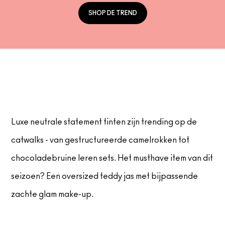
SHOP DE TREND
SHOP ALLES GEZICHT
Mini MAC
SHOP ALLE BORSTELS
SHOP ALLES OGEN
Luxe neutrale statement tinten zijn trending op de
catwalks - van gestructureerde camelrokken tot
chocoladebruine leren sets. Het musthave item van dit
seizoen? Een oversized teddy jas met bijpassende
zachte glam make-up.