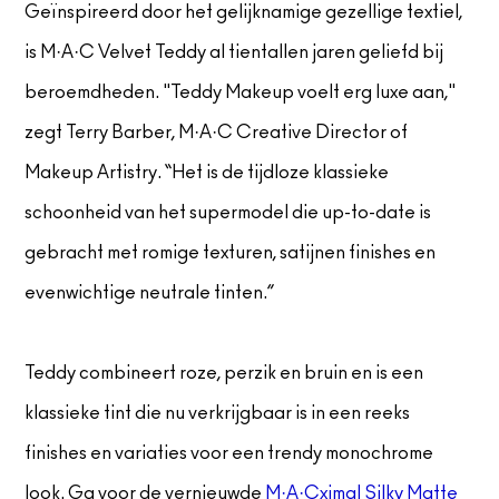
Geïnspireerd door het gelijknamige gezellige textiel,
is M·A·C Velvet Teddy al tientallen jaren geliefd bij
beroemdheden. "Teddy Makeup voelt erg luxe aan,"
zegt Terry Barber, M·A·C Creative Director of
Makeup Artistry. “Het is de tijdloze klassieke
schoonheid van het supermodel die up-to-date is
gebracht met romige texturen, satijnen finishes en
evenwichtige neutrale tinten.”
Teddy combineert roze, perzik en bruin en is een
klassieke tint die nu verkrijgbaar is in een reeks
finishes en variaties voor een trendy monochrome
look. Ga voor de vernieuwde
M·A·Cximal Silky Matte