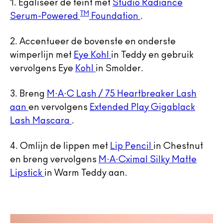
1. Egaliseer de teint met
Studio Radiance
TM
Serum-Powered
Foundation
.
2. Accentueer de bovenste en onderste
wimperlijn met
Eye Kohl
in Teddy en gebruik
vervolgens Eye
Kohl
in Smolder.
3. Breng
M·A·C Lash / 75 Heartbreaker Lash
aan
en vervolgens
Extended Play Gigablack
Lash Mascara
.
4. Omlijn de lippen met
Lip Pencil
in Chestnut
en breng vervolgens
M·A·Cximal Silky Matte
Lipstick
in Warm Teddy aan.