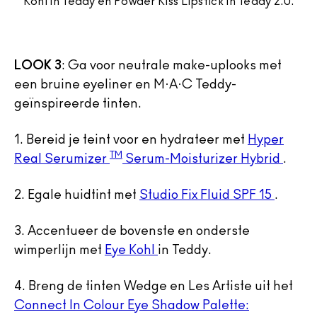
Kohl in Teddy en Powder Kiss Lipstick in Teddy 2.0.
LOOK 3
: Ga voor neutrale make-uplooks met
een bruine eyeliner en M·A·C Teddy-
geïnspireerde tinten.
1. Bereid je teint voor en hydrateer met
Hyper
TM
Real Serumizer
Serum-Moisturizer Hybrid
.
2. Egale huidtint met
Studio Fix Fluid SPF 15
.
3. Accentueer de bovenste en onderste
wimperlijn met
Eye Kohl
in Teddy.
4. Breng de tinten Wedge en Les Artiste uit het
Connect In Colour Eye Shadow Palette: