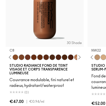
30 Shade
C8
NW22
C12
C7
NC14.5
W5
N12
N6
C4
C8
N18
W6
NC15
N8
NC16
C9
NC17.5
W7
NC18
N7
NW15
W8
NW18
W9
N32
N9
NC20
N5
NW20
NC25
C3.5
NW22
NW
STUDIO RADIANCE FOND DE TEINT
STUDIO 
VISAGE ET CORPS TRANSPARENCE
SERUM-
LUMINEUSE
Fond de 
Couvrance modulable, fini naturel et
couvran
radieux, hydratant/waterproof
lumineu
(0)
€47.00
|
€0.94
/ml
€52.00