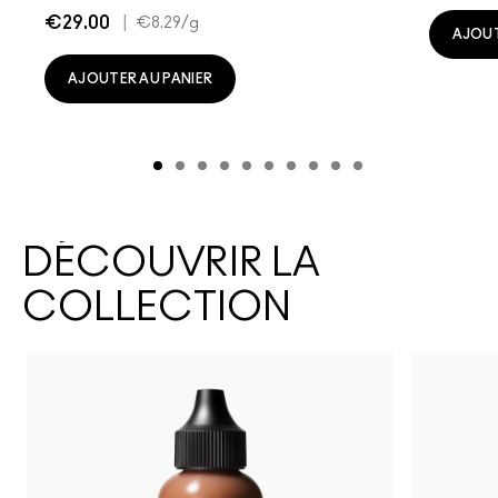
€29.00
|
€8.29
/g
AJOUT
AJOUTER AU PANIER
DÉCOUVRIR LA
COLLECTION