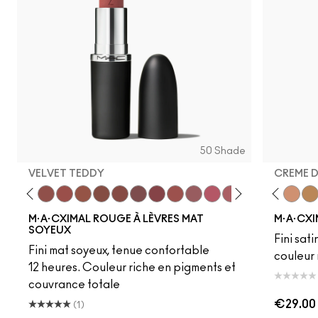
50 Shade
VELVET TEDDY
CREME 
eddy
e M·A·Cximal
Honeylove
Kinda Sexy
Velvet Teddy
Mull It To The Max
Taupe
Warm Teddy
Whirl
Soar
Twig Twist
Sweet Deal
Mehr
Get The Hint?
Fleshpot
You Wouldn't Get I
Peachstock
Lipstick Snob
HodgePodge
Candy Yum
Stone
Captiv
Creme
Div
Cal
M·A·CXIMAL ROUGE À LÈVRES MAT
M·A·CXI
SOYEUX
Fini sati
Fini mat soyeux, tenue confortable
couleur 
12 heures. Couleur riche en pigments et
couvrance totale
€29.00
(1)