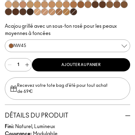
NC5​
NW5​
NC10​
NC11​
NW10​
NW11​
NC11.5​
NW13​
NC14.5​
NC15​
N12​
NC17​
NC17.5​
NC20​
NW18​
NC25​
N18​
NW20​
NC27​
NW25​
NC30​
NC35​
NC37​
NC40​
NC42​
NC44​
NW43​
NW45​
NC47​
NW50​
NW55​
NC50​
NC55​
NC58​
NC60​
NC63​
NW58​
NC65​
NW15​
NW30​
NW35​
NW40​
NC45​
NW65​
Acajou grillé avec un sous-ton rosé pour les peaux
moyennes à foncées
NW45​
AJOUTER AU PANIER
Recevez votre tote bag d’été pour tout achat
de 69€
DÉTAILS DU PRODUIT
Fini:
Naturel, Lumineux
Couvrance:
Modulable