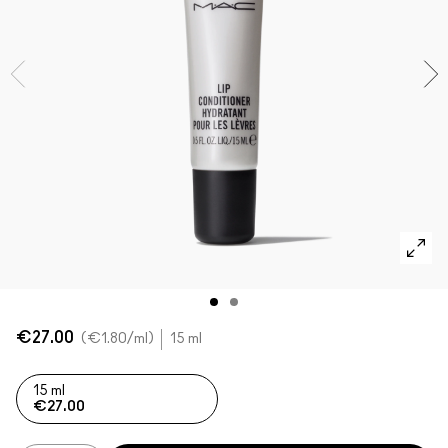
VOIR TOUT - VISAGE
Mini MAC
VOIR TOUT - PINCEAUX
VOIR TOUT - YEUX
€27.00
€1.80
/ml
15 ml
15 ml
€27.00