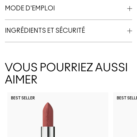
MODE D'EMPLOI
INGRÉDIENTS ET SÉCURITÉ
VOUS POURRIEZ AUSSI
AIMER
BEST SELLER
BEST SELL
Frienda
Pigment Of Your
I Deserve Th
Sunny Van
Hous
Li