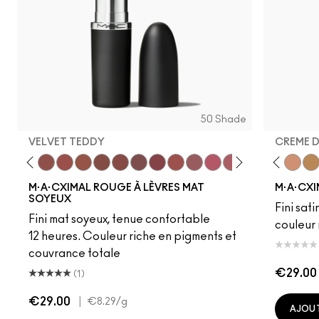
50 Shade
VELVET TEDDY
CREME 
eddy
e M·A·Cximal
Honeylove
Kinda Sexy
Velvet Teddy
Mull It To The Max
Taupe
Warm Teddy
Whirl
Soar
Twig Twist
Sweet Deal
Mehr
Get The Hint?
Fleshpot
You Wouldn't Get I
Peachstock
Lipstick Snob
HodgePodge
Candy Yum
Stone
Captiv
Creme
Div
Cal
M·A·CXIMAL ROUGE À LÈVRES MAT
M·A·CXI
SOYEUX
Fini sati
Fini mat soyeux, tenue confortable
couleur 
12 heures. Couleur riche en pigments et
couvrance totale
€29.00
(1)
€29.00
|
€8.29
/g
AJOUT