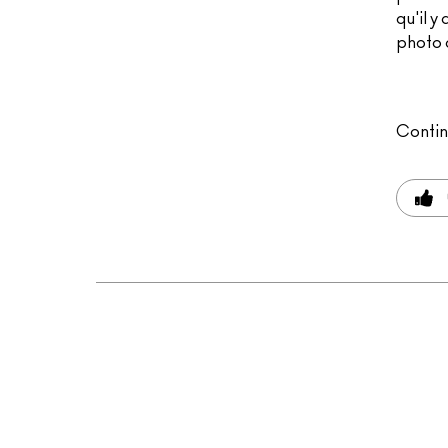
qu'il y
photo d
Contin