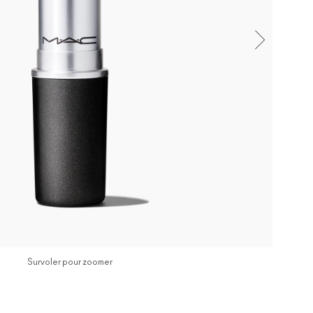
Survoler pour zoomer