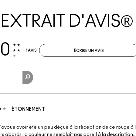
EXTRAIT D'AVIS®
.0
1 AVIS
ÉCRIRE UN AVIS
ÉTONNEMENT
'avoue avoir été un peu déçue à la réception de ce rouge à l
s abords, la couleur ne semblait pas pareil à la description..