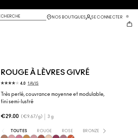
ECHERCHE
0
NOS BOUTIQUES
SE CONNECTER
ROUGE À LÈVRES GIVRÉ
4.0
1 AVIS
Très perlé, couvrance moyenne et modulable,
fini semi-lustré
€29.00
€9.67
/g
3 g
TOUTES
ROUGE
ROSE
BRONZE
ORANGE