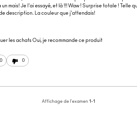
 a un mais! Je l'ai essayé, et là !!! Waw ! Surprise totale ! Telle q
e description. La couleur que j'attendais!
uer les achats
Oui, je recommande ce produit
0
0
Affichage de l'examen
1-1