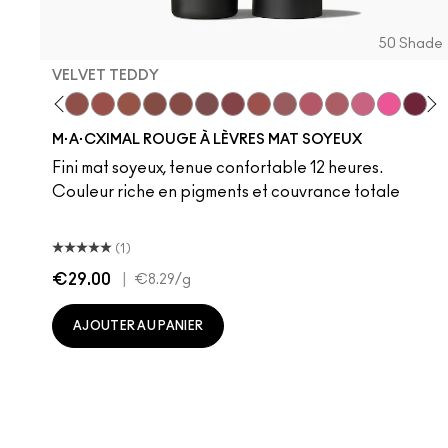
50 Shade
VELVET TEDDY
 Teddy
are M·A·Cximal
Honeylove
Kinda Sexy
Velvet Teddy
Mull It To The Max
Taupe
Warm Teddy
Whirl
Soar
Twig Twist
Sweet Deal
Mehr
Get The Hint?
You Wouldn't Get
Lipstick Sno
Candy Yu
Fleshpo
Capti
Peac
Di
H
M·A·CXIMAL ROUGE À LÈVRES MAT SOYEUX
Fini mat soyeux, tenue confortable 12 heures.
Couleur riche en pigments et couvrance totale
(1)
€29.00
|
€8.29
/g
AJOUTER AU PANIER