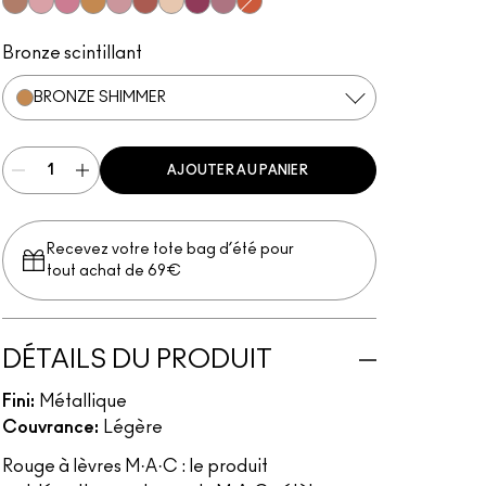
“O”
Angel
Bombshell
Bronze Shimmer
Fabby
Fresh Moroccan
Gel
New York Apple
Plum Dandy
CB 96
Bronze scintillant
BRONZE SHIMMER
AJOUTER AU PANIER
Recevez votre tote bag d’été pour
tout achat de 69€
DÉTAILS DU PRODUIT
Fini:
Métallique
Couvrance:
Légère
Rouge à lèvres M·A·C : le produit