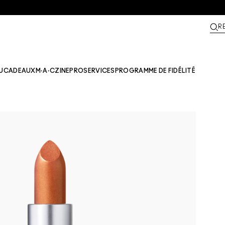
R
U
CADEAUX
M·A·CZINE​
PRO
SERVICES
PROGRAMME DE FIDÉLITÉ