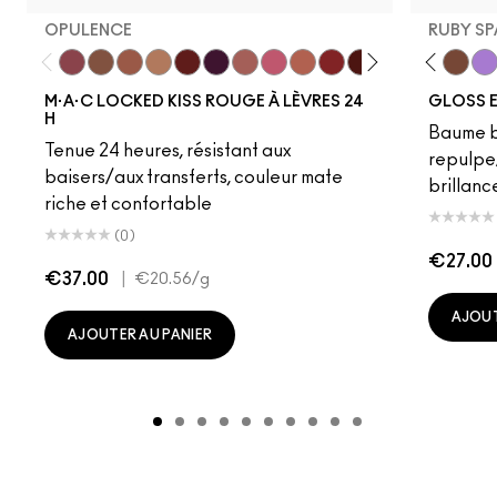
OPULENCE
RUBY SP
Opulence
Posh
Meticulous
Teaser
Vicious
REIN
Mischief
Connoisseur
Mull It Over & Over
Like Squirt
Ruby True
Clear
Poncy
Heat Sensor
RENEGADE
Amped
TABOO
Jet
Coy
Lower
Extr
Vio
M·A·C LOCKED KISS ROUGE À LÈVRES 24
GLOSS E
H
Baume br
Tenue 24 heures, résistant aux
repulpe/
baisers/aux transferts, couleur mate
brillanc
riche et confortable
(0)
€27.00
€37.00
|
€20.56
/g
AJOUT
AJOUTER AU PANIER