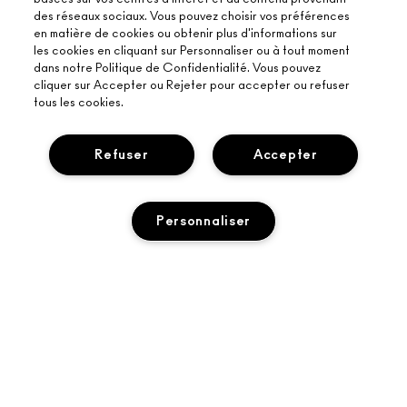
des réseaux sociaux. Vous pouvez choisir vos préférences
en matière de cookies ou obtenir plus d'informations sur
les cookies en cliquant sur Personnaliser ou à tout moment
dans notre Politique de Confidentialité. Vous pouvez
cliquer sur Accepter ou Rejeter pour accepter ou refuser
tous les cookies.
Refuser
Accepter
Personnaliser
À PROPOS DE MAC
NOTRE HISTOIRE
ACHETER EN LIGNE
L’ART DU MAQUILLAGE
MON COMPTE
ÉPUISÉ
MAC VIVA GLAM
BESOIN D’AIDE ?
PROGRAMME DE FIDÉLITÉ M·A·C LOVER REWARDS
UNE BEAUTÉ CONSCIENTE
SUIVRE MA COMMANDE
RECEVOIR NOS E-MAILS
RECRUTEMENT
VOTRE BOUTIQUE MAC
CONTACTER LE FABRICANT
PROMOTIONS
ADHÉSION MAC PRO