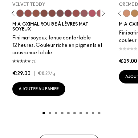
VELVET TEDDY
CREME 
eddy
e M·A·Cximal
Honeylove
Kinda Sexy
Velvet Teddy
Mull It To The Max
Taupe
Warm Teddy
Whirl
Soar
Twig Twist
Sweet Deal
Mehr
Get The Hint?
Fleshpot
You Wouldn't Get I
Peachstock
Lipstick Snob
HodgePodge
Candy Yum
Stone
Captiv
Creme
Div
Cal
M·A·CXIMAL ROUGE À LÈVRES MAT
M·A·CXI
SOYEUX
Fini sati
Fini mat soyeux, tenue confortable
couleur 
12 heures. Couleur riche en pigments et
couvrance totale
€29.00
(1)
€29.00
|
€8.29
/g
AJOUT
AJOUTER AU PANIER