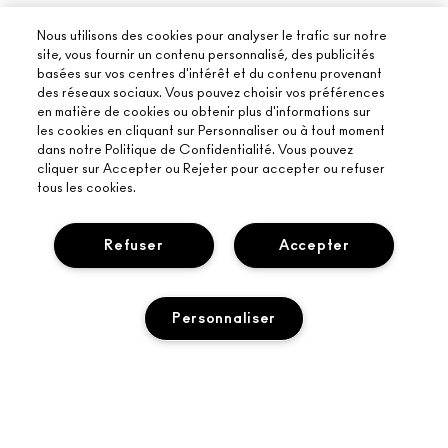
Nous utilisons des cookies pour analyser le trafic sur notre
site, vous fournir un contenu personnalisé, des publicités
basées sur vos centres d'intérêt et du contenu provenant
des réseaux sociaux. Vous pouvez choisir vos préférences
en matière de cookies ou obtenir plus d'informations sur
les cookies en cliquant sur Personnaliser ou à tout moment
dans notre Politique de Confidentialité. Vous pouvez
cliquer sur Accepter ou Rejeter pour accepter ou refuser
tous les cookies.
Refuser
Accepter
Personnaliser
À PROPOS DE MAC
NOTRE HISTOIRE
ACHETER EN LIGNE
L’ART DU MAQUILLAGE
ÉPUISÉ
MON COMPTE
MAC VIVA GLAM
BESOIN D’AIDE ?