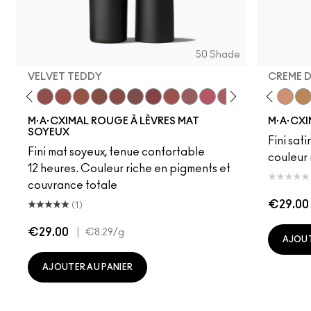
50 Shade
VELVET TEDDY
CREME 
to
·A·Cximal
eylove
Kinda Sexy
Café Mocha
Velvet Teddy
Mull It To The Max
Taupe
Warm Teddy
Whirl
Soar
Twig Twist
Sweet Deal
Mehr
Get The Hint?
Fleshpot
You Wouldn't Get I
Peachstock
Lipstick Snob
HodgePodge
Candy Yum
Stone
Captiv
Creme
Div
Cal
M·A·CXIMAL ROUGE À LÈVRES MAT
M·A·CXI
SOYEUX
Fini sati
Fini mat soyeux, tenue confortable
couleur 
12 heures. Couleur riche en pigments et
couvrance totale
€29.00
(1)
€29.00
|
€8.29
/g
AJOUT
AJOUTER AU PANIER