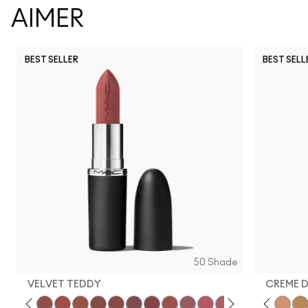
AIMER
BEST SELLER
BEST SELL
50 Shade
VELVET TEDDY
CREME 