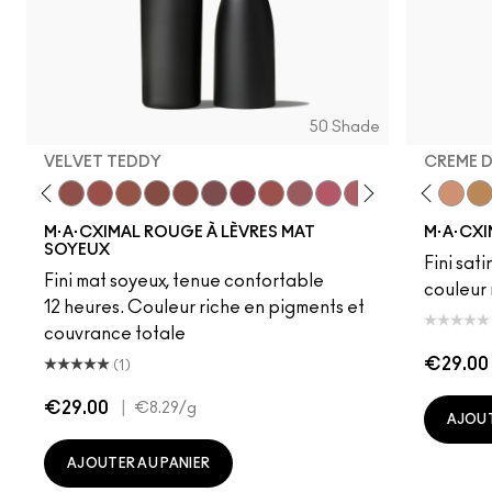
50 Shade
VELVET TEDDY
CREME 
to
·A·Cximal
eylove
Kinda Sexy
Café Mocha
Velvet Teddy
Mull It To The Max
Taupe
Warm Teddy
Whirl
Soar
Twig Twist
Sweet Deal
Mehr
Get The Hint?
Fleshpot
You Wouldn't Get I
Peachstock
Lipstick Snob
HodgePodge
Candy Yum
Stone
Captiv
Creme
Div
Cal
M·A·CXIMAL ROUGE À LÈVRES MAT
M·A·CXI
SOYEUX
Fini sati
Fini mat soyeux, tenue confortable
couleur 
12 heures. Couleur riche en pigments et
couvrance totale
€29.00
(1)
€29.00
|
€8.29
/g
AJOUT
AJOUTER AU PANIER