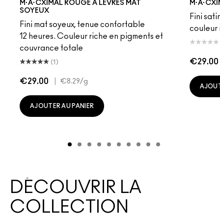
M·A·CXIMAL ROUGE À LÈVRES MAT
M·A·CXI
SOYEUX
Fini sati
Fini mat soyeux, tenue confortable
couleur 
12 heures. Couleur riche en pigments et
couvrance totale
€29.00
(1)
€29.00
|
€8.29
/g
AJOUT
AJOUTER AU PANIER
DÉCOUVRIR LA
COLLECTION