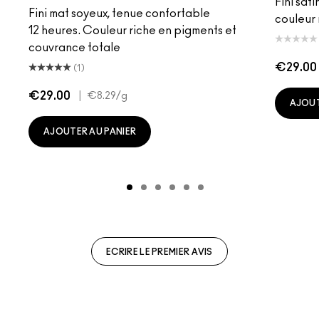
Fini sati
Fini mat soyeux, tenue confortable
couleur 
12 heures. Couleur riche en pigments et
couvrance totale
€29.00
(1)
€29.00
|
€8.29
/g
AJOUT
AJOUTER AU PANIER
ECRIRE LE PREMIER AVIS