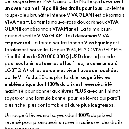
de rouge à lèvres M·A·Cximal Silky Matte qui
favorisent
un avenir sain et l’égalité des droits pour tous
. La-teinte
rouge-bleu brunâtre intense
VIVA GLAM I
est désormais
VIVA Heart
. La teinte mauve-rose doux crémeux
VIVA
GLAM II
est désormais
VIVA Planet
. La teinte brun-
prune discrète
VIVA GLAM III
est désormais
VIVA
Empowered
. La teinte neutre foncée
Viva Equality
est
totalement nouvelle. Depuis 1994, M·A·C VIVA GLAM a
récolté plus de 520 000 000 $ [USD dans le]
monde
pour
soutenir les femmes et les filles, la communauté
LGBTQIA+ et les personnes vivant avec ou touchées
par le VIH/sida
. 30 ans plus tard, le
rouge à lèvres
emblématique dont 100% du prix est reversé
a été
maximisé pour donner aux lèvres
PLUS
avec un fini mat
soyeux et une formule
bonne-pour les
lèvres qui
paraît
plus riche, plus confortable
et
dure plus longtemps
.
Un rouge à lèvres mat soyeux dont 100% du prix est
reversé pour promouvoir un avenir radieux et des droits