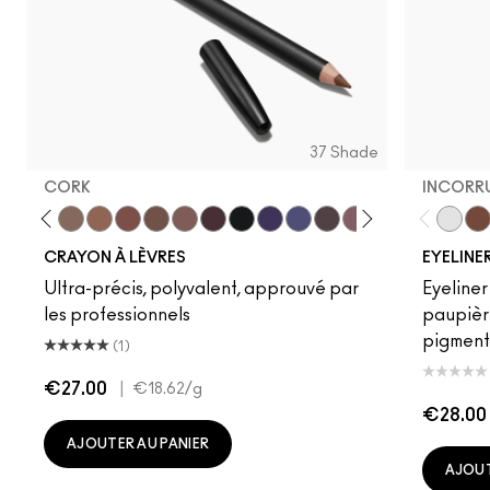
37 Shade
CORK
INCORR
vish
Edge To Edge
Oak
Cork
Cool Spice
Beige-Turner
Greige
Chestnut
Root For Me!
Caviar
Grape Expectations
Cyber World
Nightmoth
Plum
Vino
Magenta
Talking 
Incorr
Swee
Ski
CRAYON À LÈVRES
EYELINE
Ultra-précis, polyvalent, approuvé par
Eyeliner
les professionnels
paupière
pigment
(1)
€27.00
|
€18.62
/g
€28.00
AJOUTER AU PANIER
AJOUT