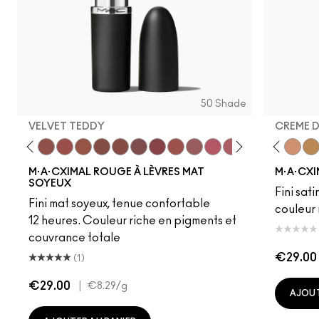
50 Shade
VELVET TEDDY
CREME 
eddy
e M·A·Cximal
Honeylove
Kinda Sexy
Velvet Teddy
Mull It To The Max
Taupe
Warm Teddy
Whirl
Soar
Twig Twist
Sweet Deal
Mehr
Get The Hint?
Fleshpot
You Wouldn't Get I
Peachstock
Lipstick Snob
HodgePodge
Candy Yum
Stone
Captiv
Creme
Div
Cal
M·A·CXIMAL ROUGE À LÈVRES MAT
M·A·CXI
SOYEUX
Fini sati
Fini mat soyeux, tenue confortable
couleur 
12 heures. Couleur riche en pigments et
couvrance totale
€29.00
(1)
€29.00
|
€8.29
/g
AJOUT