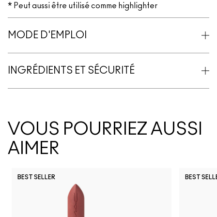
* Peut aussi être utilisé comme highlighter
MODE D'EMPLOI
INGRÉDIENTS ET SÉCURITÉ
VOUS POURRIEZ AUSSI
AIMER
BEST SELLER
BEST SELL
PDA
Can't Dull My Shine
Lil Squirt
Figgy
Uncensored
Sunny Vanilla
Cockney
Lady Bug
Hug Me
It's Yours
Syrup
Party 
Si