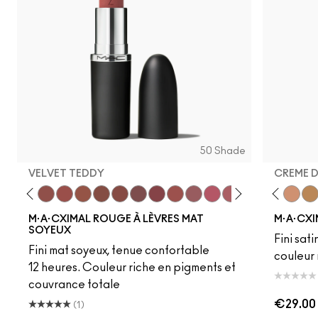
50 Shade
VELVET TEDDY
CREME 
to
·A·Cximal
eylove
Kinda Sexy
Café Mocha
Velvet Teddy
Mull It To The Max
Taupe
Warm Teddy
Whirl
Soar
Twig Twist
Sweet Deal
Mehr
Get The Hint?
Fleshpot
You Wouldn't Get I
Peachstock
Lipstick Snob
HodgePodge
Candy Yum
Stone
Captiv
Creme
Div
Cal
M·A·CXIMAL ROUGE À LÈVRES MAT
M·A·CXI
SOYEUX
Fini sati
Fini mat soyeux, tenue confortable
couleur 
12 heures. Couleur riche en pigments et
couvrance totale
€29.00
(1)