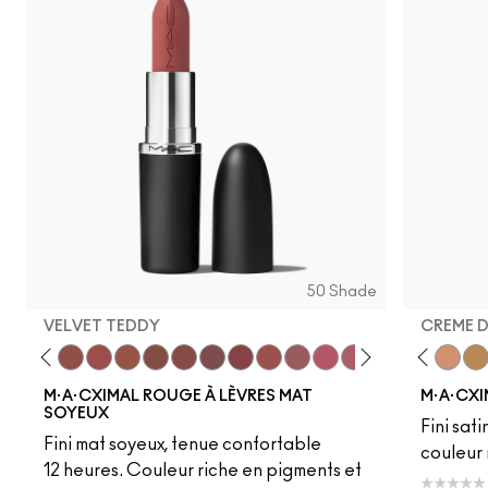
Work Crush
I Deserve This
Posh Pit
Figgy
Kissing S
Gumm
Li
50 Shade
VELVET TEDDY
CREME 
to
·A·Cximal
eylove
Kinda Sexy
Café Mocha
Velvet Teddy
Mull It To The Max
Taupe
Warm Teddy
Whirl
Soar
Twig Twist
Sweet Deal
Mehr
Get The Hint?
Fleshpot
You Wouldn't Get I
Peachstock
Lipstick Snob
HodgePodge
Candy Yum
Stone
Captiv
Creme
Div
Cal
M·A·CXIMAL ROUGE À LÈVRES MAT
M·A·CXI
SOYEUX
Fini sati
Fini mat soyeux, tenue confortable
couleur 
12 heures. Couleur riche en pigments et