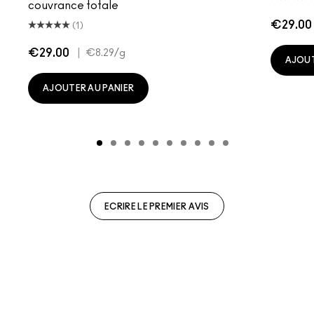
couvrance totale
€29.00
(1)
€29.00
|
€8.29
/g
AJOUT
AJOUTER AU PANIER
ECRIRE LE PREMIER AVIS