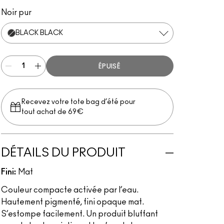
Black Black
Primary Yellow
Basic Red
Marine Ultra
Landscape Green
Noir pur
BLACK BLACK
ÉPUISÉ
Recevez votre tote bag d’été pour
tout achat de 69€
DÉTAILS DU PRODUIT
Fini:
Mat
Couleur compacte activée par l’eau.
Hautement pigmenté, fini opaque mat.
S’estompe facilement. Un produit bluffant