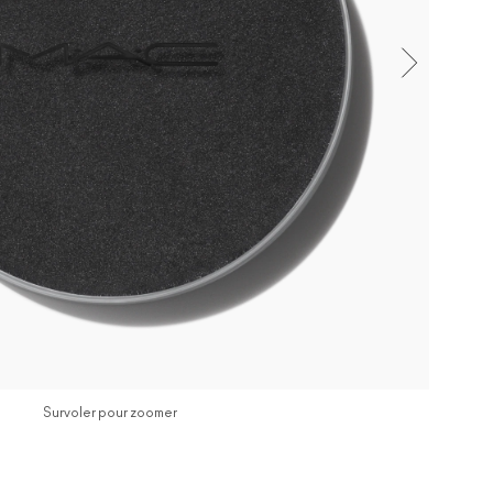
Survoler pour zoomer