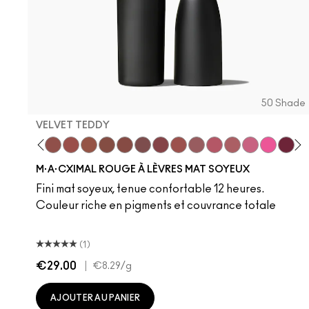
50 Shade
VELVET TEDDY
 Teddy
are M·A·Cximal
Honeylove
Kinda Sexy
Velvet Teddy
Mull It To The Max
Taupe
Warm Teddy
Whirl
Soar
Twig Twist
Sweet Deal
Mehr
Get The Hint?
You Wouldn't Get
Lipstick Sno
Candy Yu
Fleshpo
Capti
Peac
Di
H
M·A·CXIMAL ROUGE À LÈVRES MAT SOYEUX
Fini mat soyeux, tenue confortable 12 heures.
Couleur riche en pigments et couvrance totale
(1)
€29.00
|
€8.29
/g
AJOUTER AU PANIER