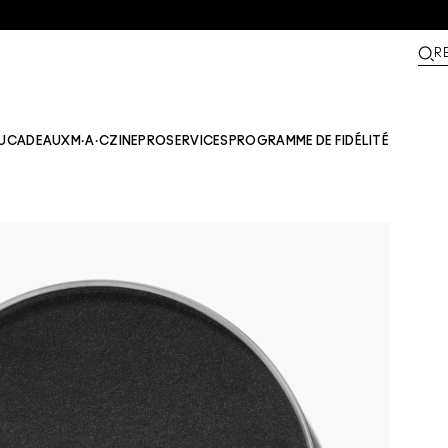
R
U
CADEAUX
M·A·CZINE​
PRO
SERVICES
PROGRAMME DE FIDÉLITÉ