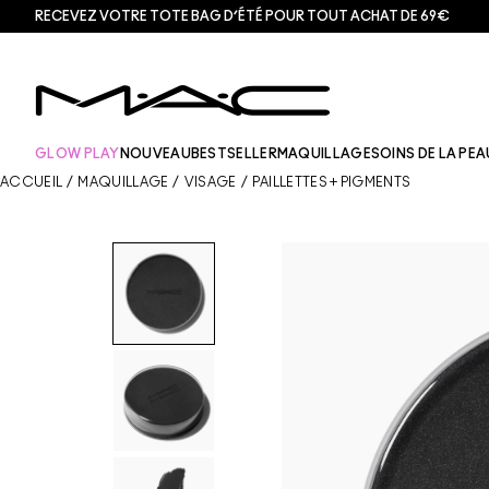
RECEVEZ VOTRE TOTE BAG D’ÉTÉ POUR TOUT ACHAT DE 69€
GLOW PLAY
NOUVEAU
BESTSELLER
MAQUILLAGE
SOINS DE LA PEA
ACCUEIL
/
MAQUILLAGE
/
VISAGE
/
PAILLETTES + PIGMENTS