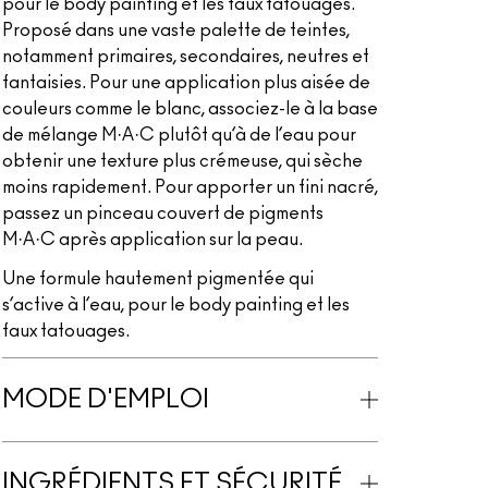
pour le body painting et les faux tatouages.
Proposé dans une vaste palette de teintes,
notamment primaires, secondaires, neutres et
fantaisies. Pour une application plus aisée de
couleurs comme le blanc, associez-le à la base
de mélange M·A·C plutôt qu’à de l’eau pour
obtenir une texture plus crémeuse, qui sèche
moins rapidement. Pour apporter un fini nacré,
passez un pinceau couvert de pigments
M·A·C après application sur la peau.
Une formule hautement pigmentée qui
s’active à l’eau, pour le body painting et les
faux tatouages.
MODE D'EMPLOI
INGRÉDIENTS ET SÉCURITÉ