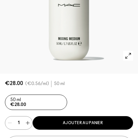
VOIR TOUT - VISAGE
Mini MAC
VOIR TOUT - PINCEAUX
VOIR TOUT - YEUX
€28.00
€0.56
/ml
50 ml
50 ml
€28.00
AJOUTER AU PANIER