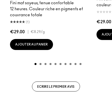
Fini mat soyeux, tenue confortable
couleur 
12 heures. Couleur riche en pigments et
couvrance totale
€29.00
(1)
€29.00
|
€8.29
/g
AJOUT
AJOUTER AU PANIER
ECRIRE LE PREMIER AVIS